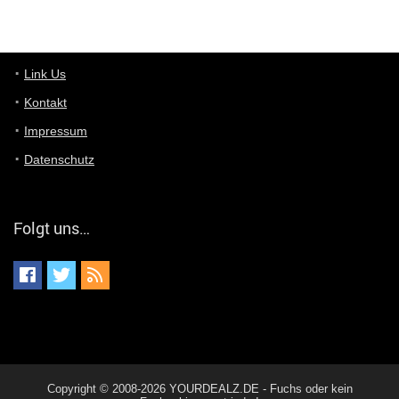
... das Panel hat eine durchsichtige Folie - muss diese weg??
Günni
7/11/2022
5:43
Du hast eine Mail
Link Us
Kontakt
Günni
7/11/2022
5:40
Impressum
Ich schreib dir mal zurück!
Datenschutz
Günni
7/11/2022
5:40
Jo habs gefunden!
Folgt uns…
ALIENWESEN
7/11/2022
5:40
alternativ Email senden an admin@yourdealz.de ?
ALIENWESEN
7/11/2022
5:38
nein, Dealübeschrift: DDownload
Günni
7/11/2022
3:50
Copyright © 2008-2026 YOURDEALZ.DE - Fuchs oder kein