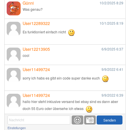
Günni
10/2/2025
8:29
Was genau?
User12289322
10/1/2025
8:19
Es funktioniert einfach nicht
User12213905
6/9/2025
6:37
cool
User11499724
9/9/2022
6:41
sorry ich habs es gibt ein code super danke euch
User11499724
9/9/2022
6:39
hallo hier steht inklusive versand bei ebay sind es dann aber
doch 55 Euro oder übersehe ich etwas
Günni
9/1/2022
6:17
Einstellungen