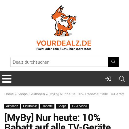
Home
»
Shops
»
Aktionen
»
[MyBy] Nur heute: 10% Rabatt auf alle TV-Geräte
Aktionen
Elektronik
Rabatte
Shops
TV & Video
[MyBy] Nur heute: 10%
Rabatt auf alle TV-Geräte