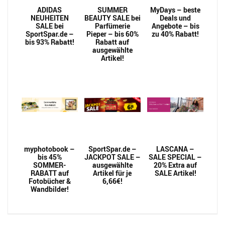
ADIDAS
SUMMER
MyDays – beste
NEUHEITEN
BEAUTY SALE bei
Deals und
SALE bei
Parfümerie
Angebote – bis
SportSpar.de –
Pieper – bis 60%
zu 40% Rabatt!
bis 93% Rabatt!
Rabatt auf
ausgewählte
Artikel!
myphotobook –
SportSpar.de –
LASCANA –
bis 45%
JACKPOT SALE –
SALE SPECIAL –
SOMMER-
ausgewählte
20% Extra auf
RABATT auf
Artikel für je
SALE Artikel!
Fotobücher &
6,66€!
Wandbilder!