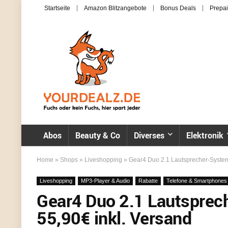
Startseite
Amazon Blitzangebote
Bonus Deals
Prepai
Abos
Beauty & Co
Diverses
Elektronik
Home
»
Shops
»
Liveshopping
»
Gear4 Duo 2.1 Lautsprecher-System 
Liveshopping
MP3-Player & Audio
Rabatte
Telefone & Smartphones
Gear4 Duo 2.1 Lautsprec
55,90€ inkl. Versand