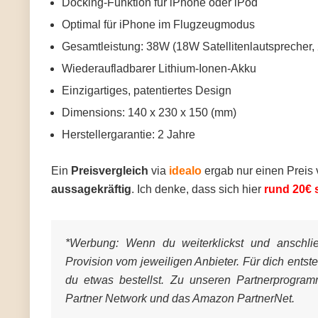
Docking-Funktion für iPhone oder iPod
Optimal für iPhone im Flugzeugmodus
Gesamtleistung: 38W (18W Satellitenlautsprecher
Wiederaufladbarer Lithium-Ionen-Akku
Einzigartiges, patentiertes Design
Dimensions: 140 x 230 x 150 (mm)
Herstellergarantie: 2 Jahre
Ein
Preisvergleich
via
idealo
ergab nur einen Preis
aussagekräftig
. Ich denke, dass sich hier
rund 20€ 
*Werbung:
Wenn du weiterklickst und anschließ
Provision vom jeweiligen Anbieter. Für dich entst
du etwas bestellst. Zu unseren Partnerprogra
Partner Network und das Amazon PartnerNet.