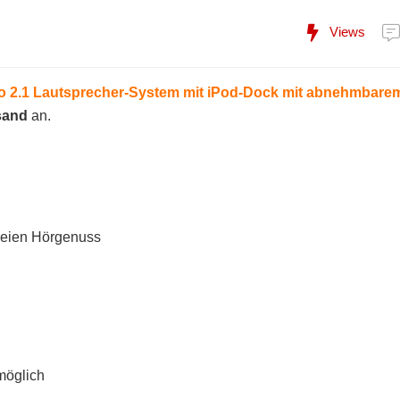
Views
o 2.1 Lautsprecher-System mit iPod-Dock mit abnehmbare
sand
an.
reien Hörgenuss
möglich