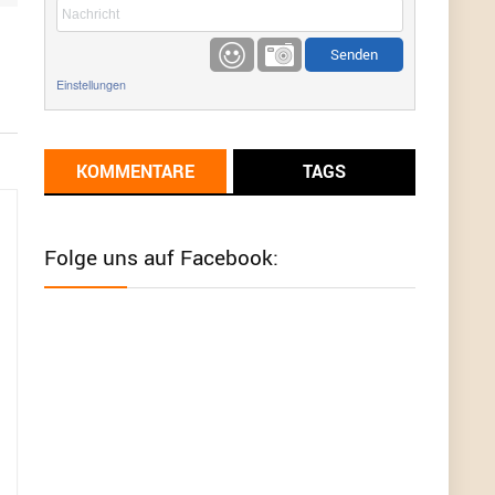
etwas
Günni
9/1/2022
6:17
Einstellungen
Ich glaube du hast den Sinn eines
Schnäppchenblogs noch immer nicht
verstanden?
KOMMENTARE
TAGS
Günni
9/1/2022
6:16
Dann schau mal bitte auf das Datum
Die
meisten Deals sind Tagespreise!
Folge uns auf Facebook:
User11493041
8/31/2022
7:10
Wird hier für 98,99 angeboten, bei Klick auf "Zum
Deal" sind es dann 140 Euro, das ist doch
Betrug am Kunden
Günni
7/30/2022
5:32
Wieso beschiss? Wir sind ein Schnäppchenblog
der "nur" auf Deals hinweist, wir selbst verkaufen
das Produkt nicht. Zudem ist das was du suchst
schon 2 Jahre her.