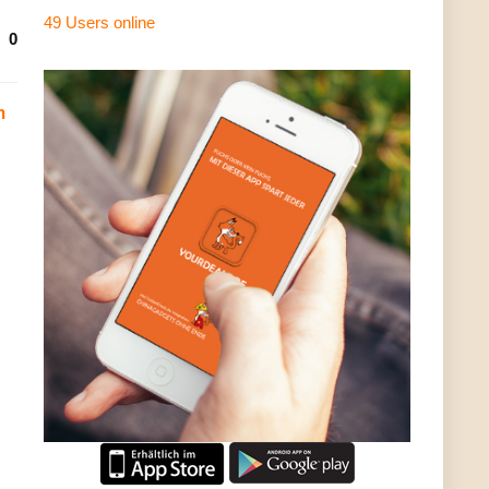
49 Users
online
0
m