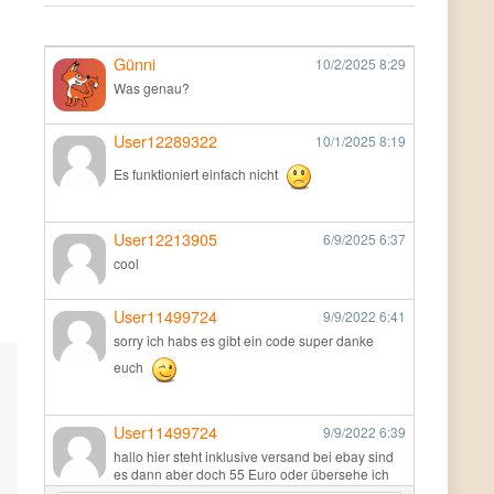
Günni
10/2/2025
8:29
Was genau?
User12289322
10/1/2025
8:19
Es funktioniert einfach nicht
User12213905
6/9/2025
6:37
cool
User11499724
9/9/2022
6:41
sorry ich habs es gibt ein code super danke
euch
User11499724
9/9/2022
6:39
hallo hier steht inklusive versand bei ebay sind
es dann aber doch 55 Euro oder übersehe ich