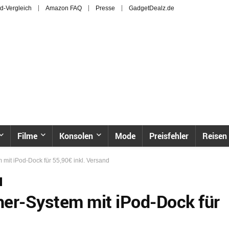
d-Vergleich
Amazon FAQ
Presse
GadgetDealz.de
Filme
Konsolen
Mode
Preisfehler
Reisen
mit iPod-Dock für 55,90€ inkl. Versand
her-System mit iPod-Dock für