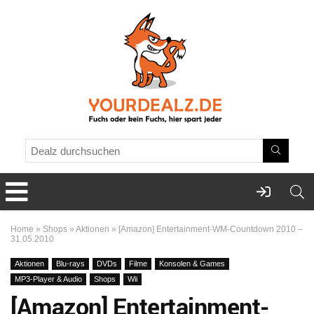
Home
»
Shops
»
Aktionen
»
[Amazon] Entertainment-WM-Countdown 2010 –
31.05.2010
Aktionen
Blu-rays
DVDs
Filme
Konsolen & Games
MP3-Player & Audio
Shops
Wii
[Amazon] Entertainment-