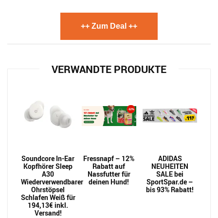
++ Zum Deal ++
VERWANDTE PRODUKTE
Soundcore In-Ear
Fressnapf – 12%
ADIDAS
Kopfhörer Sleep
Rabatt auf
NEUHEITEN
A30
Nassfutter für
SALE bei
Wiederverwendbarer
deinen Hund!
SportSpar.de –
Ohrstöpsel
bis 93% Rabatt!
Schlafen Weiß für
194,13€ inkl.
Versand!