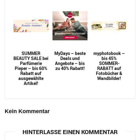
SUMMER
MyDays – beste
myphotobook –
BEAUTY SALE bei
Deals und
bis 45%
Parfümerie
Angebote – bis
SOMMER-
Pieper – bis 60%
zu 40% Rabatt!
RABATT auf
Rabatt auf
Fotobücher &
ausgewählte
Wandbilder!
Artikel!
Kein Kommentar
HINTERLASSE EINEN KOMMENTAR