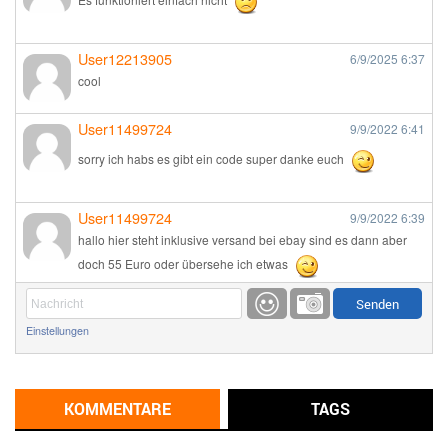
User12213905
6/9/2025
6:37
cool
User11499724
9/9/2022
6:41
sorry ich habs es gibt ein code super danke euch
User11499724
9/9/2022
6:39
hallo hier steht inklusive versand bei ebay sind es dann aber
doch 55 Euro oder übersehe ich etwas
Günni
9/1/2022
6:17
Einstellungen
Ich glaube du hast den Sinn eines Schnäppchenblogs noch
immer nicht verstanden?
Günni
KOMMENTARE
TAGS
9/1/2022
6:16
Dann schau mal bitte auf das Datum
Die meisten Deals