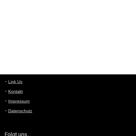
Wieso beschiss? Wir sind ein Schnäppchenblog der "nur" auf
Deals hinweist, wir selbst verkaufen das Produkt nicht. Zudem
ist das was du suchst schon 2 Jahre her.
User11448863
7/13/2022
3:39
von welchem Panel sprichst du?
User11448767
7/13/2022
1:15
... das Panel hat eine durchsichtige Folie - muss diese weg??
Günni
7/11/2022
5:43
Du hast eine Mail
Link Us
Kontakt
Günni
7/11/2022
5:40
Impressum
Ich schreib dir mal zurück!
Datenschutz
Günni
7/11/2022
5:40
Jo habs gefunden!
Folgt uns…