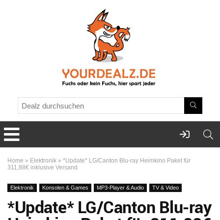
Home
»
Elektronik
»
*Update* LG/Canton Blu-ray Heimkino Paket für
311,88€ inklusive Versand
Elektronik
Konsolen & Games
MP3-Player & Audio
TV & Video
*Update* LG/Canton Blu-ray