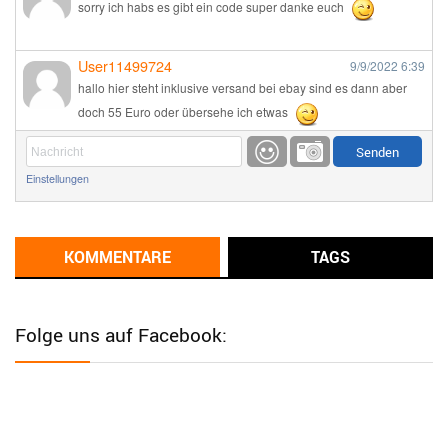
sorry ich habs es gibt ein code super danke euch
User11499724
9/9/2022
6:39
hallo hier steht inklusive versand bei ebay sind es dann aber
doch 55 Euro oder übersehe ich etwas
Günni
9/1/2022
6:17
Einstellungen
Ich glaube du hast den Sinn eines Schnäppchenblogs noch
immer nicht verstanden?
Günni
KOMMENTARE
TAGS
9/1/2022
6:16
Dann schau mal bitte auf das Datum
Die meisten Deals
sind Tagespreise!
Folge uns auf Facebook:
User11493041
8/31/2022
7:10
Wird hier für 98,99 angeboten, bei Klick auf "Zum Deal" sind es
dann 140 Euro, das ist doch Betrug am Kunden
Günni
7/30/2022
5:32