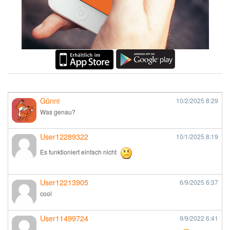
Günni
10/2/2025
8:29
Was genau?
User12289322
10/1/2025
8:19
Es funktioniert einfach nicht
User12213905
6/9/2025
6:37
cool
User11499724
9/9/2022
6:41