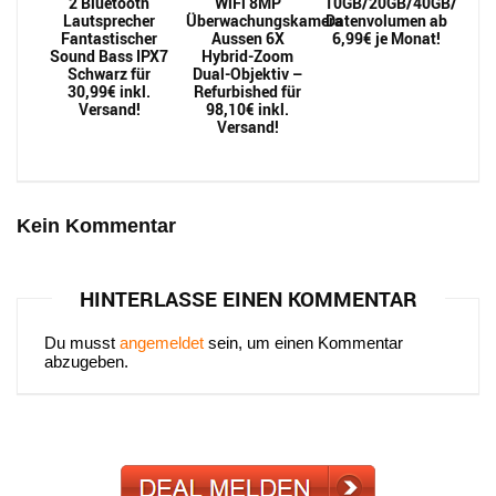
2 Bluetooth
WiFi 8MP
10GB/20GB/40GB/60GB/
Lautsprecher
Überwachungskamera
Datenvolumen ab
Fantastischer
Aussen 6X
6,99€ je Monat!
Sound Bass IPX7
Hybrid-Zoom
Schwarz für
Dual-Objektiv –
30,99€ inkl.
Refurbished für
Versand!
98,10€ inkl.
Versand!
Kein Kommentar
HINTERLASSE EINEN KOMMENTAR
Du musst
angemeldet
sein, um einen Kommentar
abzugeben.