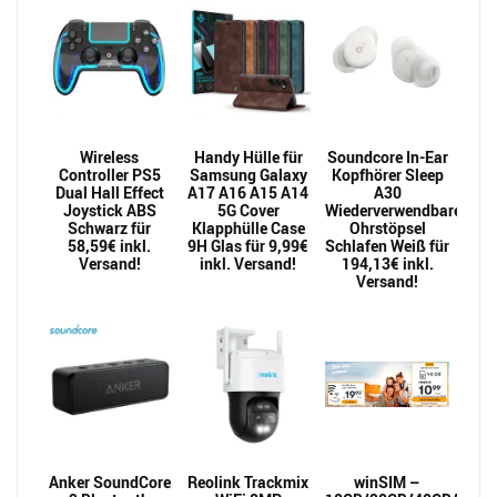
Wireless
Handy Hülle für
Soundcore In-Ear
Controller PS5
Samsung Galaxy
Kopfhörer Sleep
Dual Hall Effect
A17 A16 A15 A14
A30
Joystick ABS
5G Cover
Wiederverwendbarer
Schwarz für
Klapphülle Case
Ohrstöpsel
58,59€ inkl.
9H Glas für 9,99€
Schlafen Weiß für
Versand!
inkl. Versand!
194,13€ inkl.
Versand!
Anker SoundCore
Reolink Trackmix
winSIM –