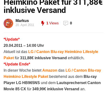
Heimkino Paket für 311,88€
inklusive Versand
Markus
1
Views
0
20. April 2011
*Update*
20.04.2011 – 14:00 Uhr
Aktuell ist das
LG / Canton Blu-ray Heimkino Lifestyle
Paket
für
311,88€ inklusive Versand
erhältlich
.
*Update Ende*
In dieser Woche bietet
Amazon
das
LG / Canton Blu-ray
Heimkino Lifestyle Paket
bestehend aus dem
Blu-ray
Player LG HB965NS
und dem
Lautsprecherset Canton
Movie 85 CX
für
349,99€ inklusive Versand
an.