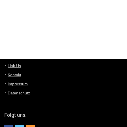
ist das was du suchst schon 2 Jahre her.
User11448863
7/13/2022
3:39
von welchem Panel sprichst du?
User11448767
7/13/2022
1:15
... das Panel hat eine durchsichtige Folie - muss diese weg??
Günni
7/11/2022
5:43
Du hast eine Mail
Link Us
Kontakt
Günni
7/11/2022
5:40
Impressum
Ich schreib dir mal zurück!
Datenschutz
Günni
7/11/2022
5:40
Jo habs gefunden!
Folgt uns…
ALIENWESEN
7/11/2022
5:40