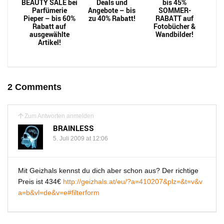
BEAUTY SALE bei
Deals und
bis 45%
Parfümerie
Angebote – bis
SOMMER-
Pieper – bis 60%
zu 40% Rabatt!
RABATT auf
Rabatt auf
Fotobücher &
ausgewählte
Wandbilder!
Artikel!
2 Comments
Zum Antworten anmelden
BRAINLESS
5. Juli 2009 at 12:06
Mit Geizhals kennst du dich aber schon aus? Der richtige
Preis ist 434€
http://geizhals.at/eu/?a=410207&plz=&t=v&v
a=b&vl=de&v=e#filterform