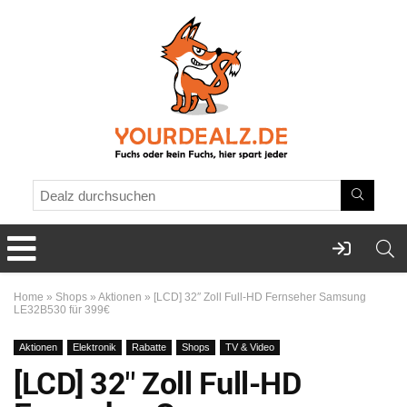
Home
»
Shops
»
Aktionen
»
[LCD] 32″ Zoll Full-HD Fernseher Samsung
LE32B530 für 399€
Aktionen
Elektronik
Rabatte
Shops
TV & Video
[LCD] 32″ Zoll Full-HD