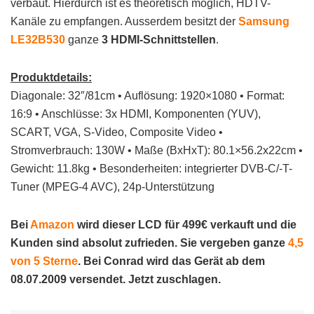
verbaut. Hierdurch ist es theoretisch möglich, HDTV-
Kanäle zu empfangen. Ausserdem besitzt der
Samsung
LE32B530
ganze
3 HDMI-Schnittstellen
.
Produktdetails:
Diagonale: 32″/81cm • Auflösung: 1920×1080 • Format:
16:9 • Anschlüsse: 3x HDMI, Komponenten (YUV),
SCART, VGA, S-Video, Composite Video •
Stromverbrauch: 130W • Maße (BxHxT): 80.1×56.2x22cm •
Gewicht: 11.8kg • Besonderheiten: integrierter DVB-C/-T-
Tuner (MPEG-4 AVC), 24p-Unterstützung
Bei
Amazon
wird dieser LCD für 499€ verkauft und die
Kunden sind absolut zufrieden. Sie vergeben ganze
4,5
von 5 Sterne
. Bei Conrad wird das Gerät ab dem
08.07.2009 versendet. Jetzt zuschlagen.