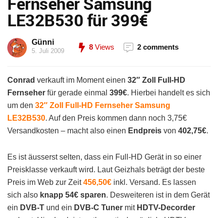
Fernseher Samsung
LE32B530 für 399€
Günni
8
Views
2 comments
5. Juli 2009
Conrad
verkauft im Moment einen
32″ Zoll Full-HD
Fernseher
für gerade einmal
399€
. Hierbei handelt es sich
um den
32″ Zoll Full-HD Fernseher Samsung
LE32B530
. Auf den Preis kommen dann noch 3,75€
Versandkosten – macht also einen
Endpreis
von
402,75€
.
Es ist äusserst selten, dass ein Full-HD Gerät in so einer
Preisklasse verkauft wird. Laut Geizhals beträgt der beste
Preis im Web zur Zeit
456,50€
inkl. Versand. Es lassen
sich also
knapp 54€ sparen
. Desweiteren ist in dem Gerät
ein
DVB-T
und ein
DVB-C Tuner
mit
HDTV-Decorder