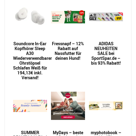
Soundcore In-Ear
Fressnapf – 12%
ADIDAS
Kopfhörer Sleep
Rabatt auf
NEUHEITEN
A30
Nassfutter für
SALE bei
Wiederverwendbarer
deinen Hund!
SportSpar.de –
Ohrstöpsel
bis 93% Rabatt!
Schlafen Weiß für
194,13€ inkl.
Versand!
SUMMER
MyDays – beste
myphotobook –