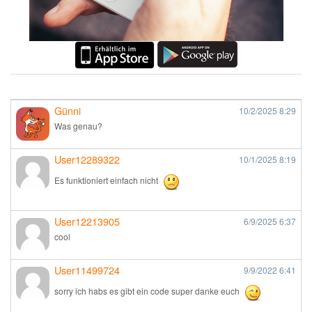
Günni
10/2/2025
8:29
Was genau?
User12289322
10/1/2025
8:19
Es funktioniert einfach nicht
User12213905
6/9/2025
6:37
cool
User11499724
9/9/2022
6:41
sorry ich habs es gibt ein code super danke euch