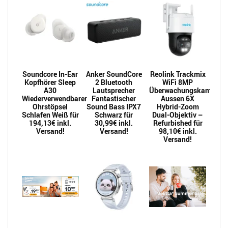
Soundcore In-Ear
Anker SoundCore
Reolink Trackmix
Kopfhörer Sleep
2 Bluetooth
WiFi 8MP
A30
Lautsprecher
Überwachungskamera
Wiederverwendbarer
Fantastischer
Aussen 6X
Ohrstöpsel
Sound Bass IPX7
Hybrid-Zoom
Schlafen Weiß für
Schwarz für
Dual-Objektiv –
194,13€ inkl.
30,99€ inkl.
Refurbished für
Versand!
Versand!
98,10€ inkl.
Versand!