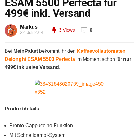
ESAM 5500 Perfecta für
499€ inkl. Versand
Markus
3
Views
0
22. Juli 2014
Bei
MeinPaket
bekommt ihr den
Kaffeevollautomaten
Delonghi ESAM 5500 Perfecta
im Moment schon für
nur
499€ inklusive Versand
.
Produktdetails:
Pronto-Cappuccino-Funktion
Mit Schnelldampf-System