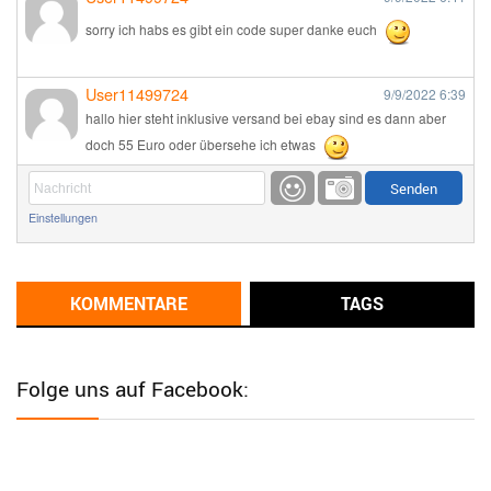
sorry ich habs es gibt ein code super danke euch
User11499724
9/9/2022
6:39
hallo hier steht inklusive versand bei ebay sind es dann aber
doch 55 Euro oder übersehe ich etwas
Günni
9/1/2022
6:17
Einstellungen
Ich glaube du hast den Sinn eines Schnäppchenblogs noch
immer nicht verstanden?
Günni
KOMMENTARE
TAGS
9/1/2022
6:16
Dann schau mal bitte auf das Datum
Die meisten Deals
sind Tagespreise!
Folge uns auf Facebook:
User11493041
8/31/2022
7:10
Wird hier für 98,99 angeboten, bei Klick auf "Zum Deal" sind es
dann 140 Euro, das ist doch Betrug am Kunden