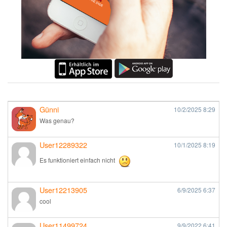
Günni
10/2/2025
8:29
Was genau?
User12289322
10/1/2025
8:19
Es funktioniert einfach nicht
User12213905
6/9/2025
6:37
cool
User11499724
9/9/2022
6:41