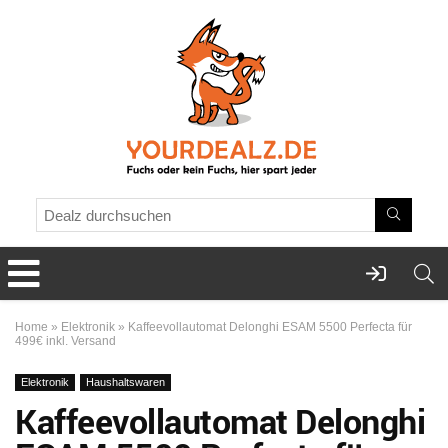
Home
»
Elektronik
»
Kaffeevollautomat Delonghi ESAM 5500 Perfecta für
499€ inkl. Versand
Elektronik
Haushaltswaren
Kaffeevollautomat Delonghi