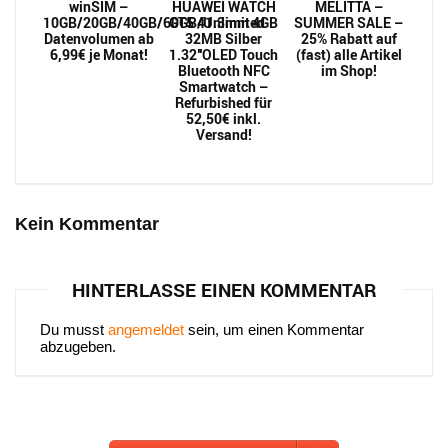
winSIM –
HUAWEI WATCH
MELITTA –
10GB/20GB/40GB/60GB/Unlimited
GT5 41.3mm 4GB
SUMMER SALE –
Datenvolumen ab
32MB Silber
25% Rabatt auf
6,99€ je Monat!
1.32″OLED Touch
(fast) alle Artikel
Bluetooth NFC
im Shop!
Smartwatch –
Refurbished für
52,50€ inkl.
Versand!
Kein Kommentar
HINTERLASSE EINEN KOMMENTAR
Du musst
angemeldet
sein, um einen Kommentar
abzugeben.