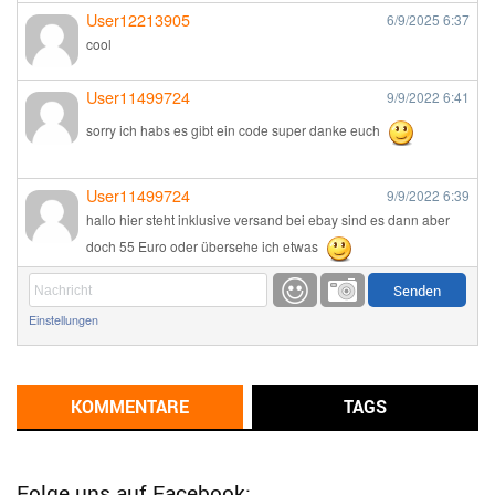
User12213905
6/9/2025
6:37
cool
User11499724
9/9/2022
6:41
sorry ich habs es gibt ein code super danke euch
User11499724
9/9/2022
6:39
hallo hier steht inklusive versand bei ebay sind es dann aber
doch 55 Euro oder übersehe ich etwas
Günni
9/1/2022
6:17
Einstellungen
Ich glaube du hast den Sinn eines Schnäppchenblogs noch
immer nicht verstanden?
Günni
KOMMENTARE
TAGS
9/1/2022
6:16
Dann schau mal bitte auf das Datum
Die meisten Deals
sind Tagespreise!
Folge uns auf Facebook: