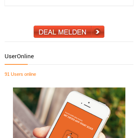
UserOnline
91 Users
online