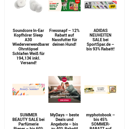
Soundcore In-Ear
Fressnapf – 12%
ADIDAS
Kopfhörer Sleep
Rabatt auf
NEUHEITEN
A30
Nassfutter für
SALE bei
Wiederverwendbarer
deinen Hund!
SportSpar.de –
Ohrstöpsel
bis 93% Rabatt!
Schlafen Weiß für
194,13€ inkl.
Versand!
SUMMER
MyDays – beste
myphotobook –
BEAUTY SALE bei
Deals und
bis 45%
Parfümerie
Angebote – bis
SOMMER-
Pieper – bis 60%
zu 40% Rabatt!
RABATT auf