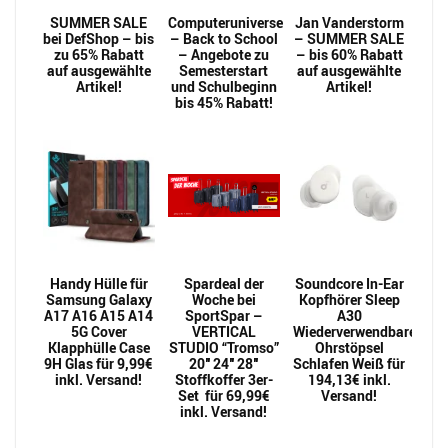
SUMMER SALE
Computeruniverse
Jan Vanderstorm
bei DefShop – bis
– Back to School
– SUMMER SALE
zu 65% Rabatt
– Angebote zu
– bis 60% Rabatt
auf ausgewählte
Semesterstart
auf ausgewählte
Artikel!
und Schulbeginn
Artikel!
bis 45% Rabatt!
Handy Hülle für
Spardeal der
Soundcore In-Ear
Samsung Galaxy
Woche bei
Kopfhörer Sleep
A17 A16 A15 A14
SportSpar –
A30
5G Cover
VERTICAL
Wiederverwendbarer
Klapphülle Case
STUDIO “Tromso”
Ohrstöpsel
9H Glas für 9,99€
20″ 24″ 28″
Schlafen Weiß für
inkl. Versand!
Stoffkoffer 3er-
194,13€ inkl.
Set für 69,99€
Versand!
inkl. Versand!