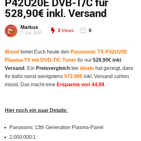
P42U20E DVB-T/C für
528,90€ inkl. Versand
Markus
3
Views
0
7. Juli 2010
iBood
bietet Euch heute den
Panasonic TX-P42U20E
Plasma-TV mit DVD-T/C Tuner
für nur
528,90€ inkl.
Versand
. Ein
Preisvergleich
bei
idealo
hat gezeigt, dass
Ihr dafür sonst wenigstens
572,99€
inkl. Versand zahlen
müsst. Das macht eine
Ersparnis von 44,09
.
Hier noch ein paar Details:
Panasonic 13th Generation Plasma-Panel
2.000.000:1