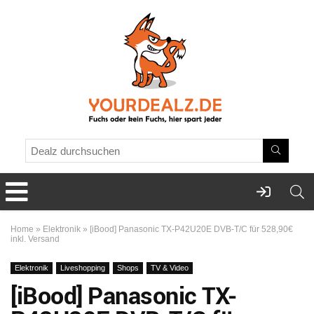
Home
»
Elektronik
»
[iBood] Panasonic TX-P42U20E DVB-T/C für 528,90€
inkl. Versand
Elektronik
Liveshopping
Shops
TV & Video
[iBood] Panasonic TX-