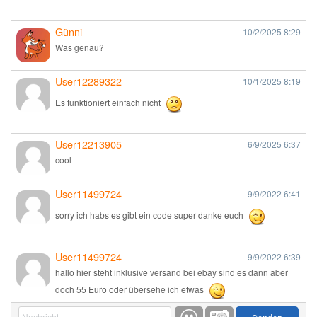
Günni
10/2/2025
8:29
Was genau?
User12289322
10/1/2025
8:19
Es funktioniert einfach nicht
User12213905
6/9/2025
6:37
cool
User11499724
9/9/2022
6:41
sorry ich habs es gibt ein code super danke euch
User11499724
9/9/2022
6:39
hallo hier steht inklusive versand bei ebay sind es dann aber
doch 55 Euro oder übersehe ich etwas