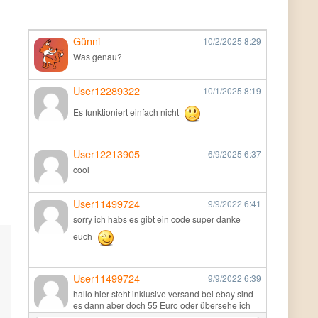
Günni
10/2/2025
8:29
Was genau?
User12289322
10/1/2025
8:19
Es funktioniert einfach nicht
User12213905
6/9/2025
6:37
cool
User11499724
9/9/2022
6:41
sorry ich habs es gibt ein code super danke
euch
User11499724
9/9/2022
6:39
hallo hier steht inklusive versand bei ebay sind
es dann aber doch 55 Euro oder übersehe ich