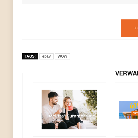
+
TAGS:
ebay
WOW
VERWA