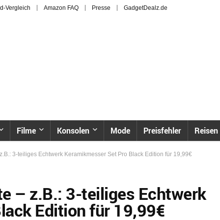
d-Vergleich
Amazon FAQ
Presse
GadgetDealz.de
Filme
Konsolen
Mode
Preisfehler
Reisen
B.: 3-teiliges Echtwerk Keramikmesser Set Pro Black Edition für 19,99€
– z.B.: 3-teiliges Echtwerk
ack Edition für 19,99€