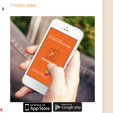
77 Users
online
0
9€