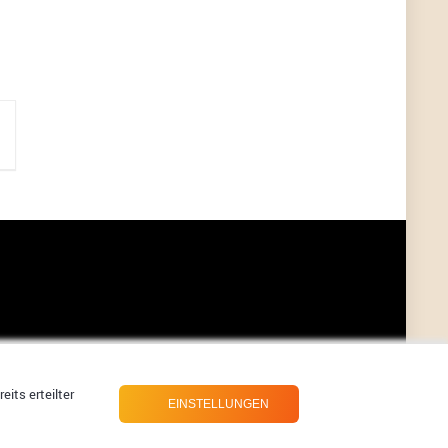
?
ALIENWESEN
7/11/2022
5:38
nein, Dealübeschrift: DDownload
Günni
7/11/2022
3:50
ist es der deal den ich gerade gepostet habe?
ALIENWESEN
7/11/2022
1:02
Ich habe nun nochmal den DEAL eingesendet:
Dein Deal wurde erfolgreich gesendet. Vielen
Dank!
ALIENWESEN
7/10/2022
8:01
direkt hier über Deal melde Button
its erteilter
User11445886
EINSTELLUNGEN
7/10/2022
8:00
direkt hier über Deal melde Button