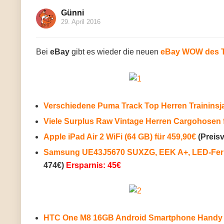
Günni
29. April 2016
Bei
eBay
gibt es wieder die neuen
eBay WOW des 
Verschiedene Puma Track Top Herren Traininsja
Viele Surplus Raw Vintage Herren Cargohosen f
Apple iPad Air 2 WiFi (64 GB) für 459,90€
(Preisv
Samsung UE43J5670 SUXZG, EEK A+, LED-Fernse
474€)
Ersparnis: 45€
HTC One M8 16GB Android Smartphone Handy o