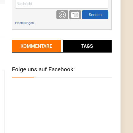
etwas
Günni
9/1/2022
6:17
Einstellungen
Ich glaube du hast den Sinn eines
Schnäppchenblogs noch immer nicht
verstanden?
KOMMENTARE
TAGS
Günni
9/1/2022
6:16
Dann schau mal bitte auf das Datum
Die
meisten Deals sind Tagespreise!
Folge uns auf Facebook:
User11493041
8/31/2022
7:10
Wird hier für 98,99 angeboten, bei Klick auf "Zum
Deal" sind es dann 140 Euro, das ist doch
Betrug am Kunden
Günni
7/30/2022
5:32
Wieso beschiss? Wir sind ein Schnäppchenblog
der "nur" auf Deals hinweist, wir selbst verkaufen
das Produkt nicht. Zudem ist das was du suchst
schon 2 Jahre her.