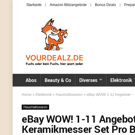
Startseite
Amazon Blitzangebote
Bonus Deals
Prepai
Abos
Beauty & Co
Diverses
Elektronik
Home
»
Elektronik
»
Haushaltswaren
»
eBay WOW! 1-11 Angebote – z.
Haushaltswaren
eBay WOW! 1-11 Angebote 
Keramikmesser Set Pro Bl