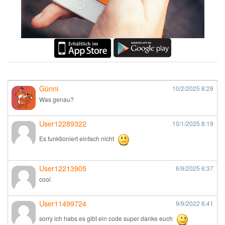
Günni
10/2/2025
8:29
Was genau?
User12289322
10/1/2025
8:19
Es funktioniert einfach nicht
User12213905
6/9/2025
6:37
cool
User11499724
9/9/2022
6:41
sorry ich habs es gibt ein code super danke euch