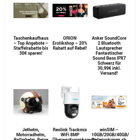
Taschenkaufhaus
ORION
Anker SoundCore
– Top Angebote –
Erotikshop – 20%
2 Bluetooth
Staffelrabatte bis
Rabatt auf Rebel!
Lautsprecher
30€ sparen!
Fantastischer
Sound Bass IPX7
Schwarz für
30,99€ inkl.
Versand!
Jethelm,
Reolink Trackmix
winSIM –
Motorradhelm,
WiFi 8MP
10GB/20GB/40GB/60GB/
Rollerhelm, Beige
Überwachungskamera
Datenvolumen ab