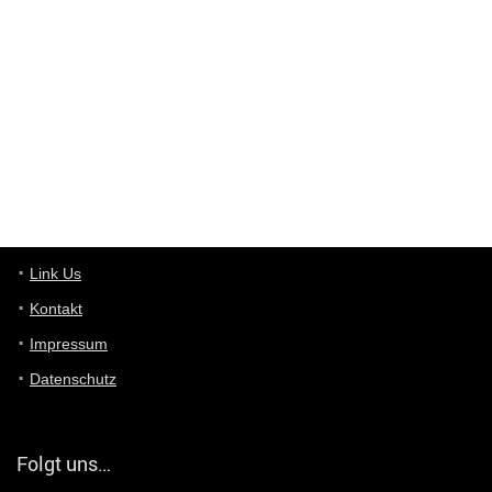
Deals hinweist, wir selbst verkaufen das Produkt nicht. Zudem
ist das was du suchst schon 2 Jahre her.
User11448863
7/13/2022
3:39
von welchem Panel sprichst du?
User11448767
7/13/2022
1:15
... das Panel hat eine durchsichtige Folie - muss diese weg??
Günni
7/11/2022
5:43
Du hast eine Mail
Link Us
Kontakt
Günni
7/11/2022
5:40
Impressum
Ich schreib dir mal zurück!
Datenschutz
Günni
7/11/2022
5:40
Jo habs gefunden!
Folgt uns…
ALIENWESEN
7/11/2022
5:40