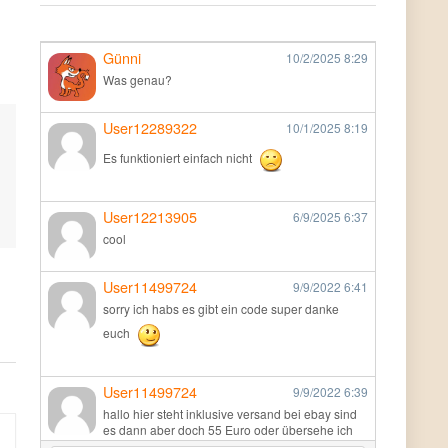
Günni
10/2/2025
8:29
Was genau?
User12289322
10/1/2025
8:19
Es funktioniert einfach nicht
User12213905
6/9/2025
6:37
cool
User11499724
9/9/2022
6:41
sorry ich habs es gibt ein code super danke
euch
User11499724
9/9/2022
6:39
hallo hier steht inklusive versand bei ebay sind
es dann aber doch 55 Euro oder übersehe ich