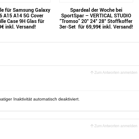
le für Samsung Galaxy
Spardeal der Woche bei
6 A15 A14 5G Cover
SportSpar – VERTICAL STUDIO
lle Case 9H Glas für
“Tromso” 20″ 24″ 28″ Stoffkoffer
9€ inkl. Versand!
3er-Set für 69,99€ inkl. Versand!
Zum Antworten anmelden
tiger Inaktivität automatisch deaktiviert.
Zum Antworten anmelden