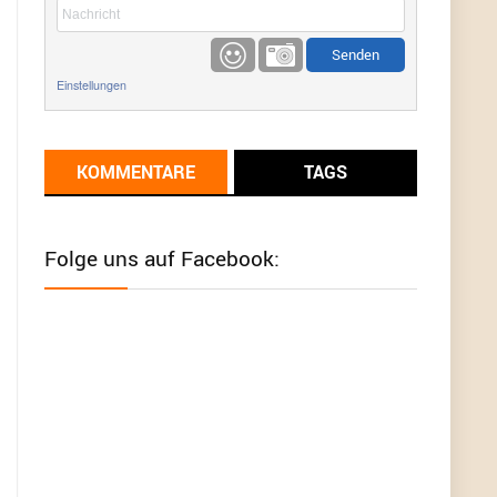
etwas
Günni
9/1/2022
6:17
Einstellungen
Ich glaube du hast den Sinn eines
Schnäppchenblogs noch immer nicht
verstanden?
KOMMENTARE
TAGS
Günni
9/1/2022
6:16
Dann schau mal bitte auf das Datum
Die
meisten Deals sind Tagespreise!
Folge uns auf Facebook:
User11493041
8/31/2022
7:10
Wird hier für 98,99 angeboten, bei Klick auf "Zum
Deal" sind es dann 140 Euro, das ist doch
Betrug am Kunden
Günni
7/30/2022
5:32
Wieso beschiss? Wir sind ein Schnäppchenblog
der "nur" auf Deals hinweist, wir selbst verkaufen
das Produkt nicht. Zudem ist das was du suchst
schon 2 Jahre her.