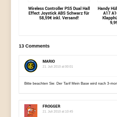
Wireless Controller PS5 Dual Hall
Handy Hül
Effect Joystick ABS Schwarz für
A17 A1
58,59€ inkl. Versand!
Klapphü
9,9
13 Comments
MARIO
21. Juli 2010 at 00:01
Bitte beachten Sie: Der Tarif Mein Base wird nach 3-mona
FROGGER
21. Juli 2010 at 10:45