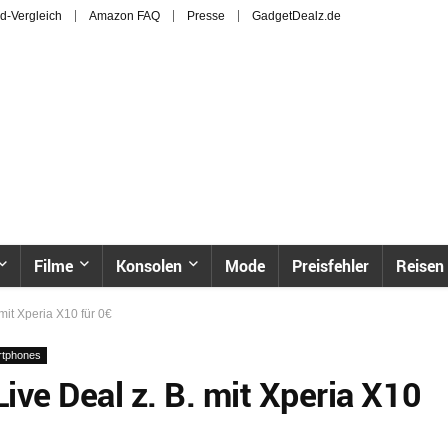
d-Vergleich
Amazon FAQ
Presse
GadgetDealz.de
Filme
Konsolen
Mode
Preisfehler
Reisen
mit Xperia X10 für 0€
rtphones
ive Deal z. B. mit Xperia X10