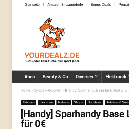
Startseite
Amazon Blitzangebote
Bonus Deals
Prepai
Abos
Beauty & Co
Diverses
Elektronik
Home
»
Shops
»
Aktionen
»
[Handy] Sparhandy Base Live Deal z. B. 
Aktionen
Elektronik
Rabatte
Shops
Sonstiges
Telefone & Sma
[Handy] Sparhandy Base L
für 0€