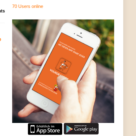
70 Users
online
ts
e