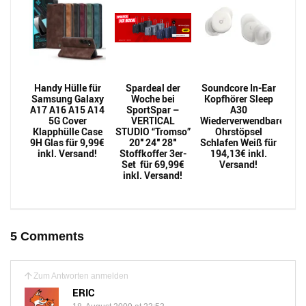
Handy Hülle für
Spardeal der
Soundcore In-Ear
Samsung Galaxy
Woche bei
Kopfhörer Sleep
A17 A16 A15 A14
SportSpar –
A30
5G Cover
VERTICAL
Wiederverwendbarer
Klapphülle Case
STUDIO “Tromso”
Ohrstöpsel
9H Glas für 9,99€
20″ 24″ 28″
Schlafen Weiß für
inkl. Versand!
Stoffkoffer 3er-
194,13€ inkl.
Set für 69,99€
Versand!
inkl. Versand!
5 Comments
Zum Antworten anmelden
ERIC