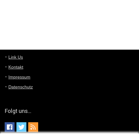
User11448863
7/13/2022
3:39
von welchem Panel sprichst du?
User11448767
7/13/2022
1:15
... das Panel hat eine durchsichtige Folie - muss diese weg??
Günni
7/11/2022
5:43
Du hast eine Mail
Link Us
Kontakt
Günni
7/11/2022
5:40
Impressum
Ich schreib dir mal zurück!
Datenschutz
Günni
7/11/2022
5:40
Jo habs gefunden!
Folgt uns…
ALIENWESEN
7/11/2022
5:40
alternativ Email senden an admin@yourdealz.de ?