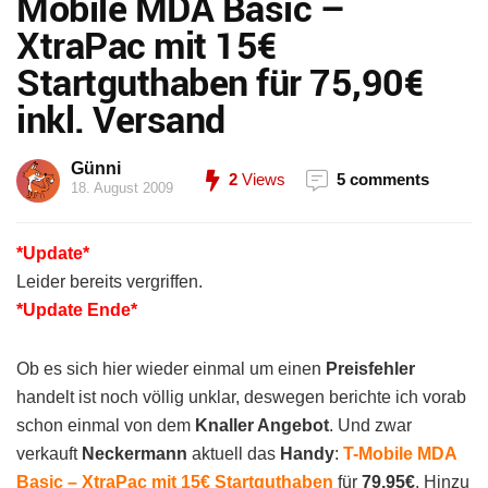
Mobile MDA Basic –
XtraPac mit 15€
Startguthaben für 75,90€
inkl. Versand
Günni
2
Views
5 comments
18. August 2009
*Update*
Leider bereits vergriffen.
*Update Ende*
Ob es sich hier wieder einmal um einen
Preisfehler
handelt ist noch völlig unklar, deswegen berichte ich vorab
schon einmal von dem
Knaller Angebot
. Und zwar
verkauft
Neckermann
aktuell das
Handy
:
T-Mobile MDA
Basic – XtraPac mit 15€ Startguthaben
für
79,95€
. Hinzu