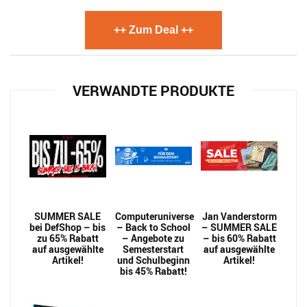
++ Zum Deal ++
VERWANDTE PRODUKTE
SUMMER SALE
Computeruniverse
Jan Vanderstorm
bei DefShop – bis
– Back to School
– SUMMER SALE
zu 65% Rabatt
– Angebote zu
– bis 60% Rabatt
auf ausgewählte
Semesterstart
auf ausgewählte
Artikel!
und Schulbeginn
Artikel!
bis 45% Rabatt!