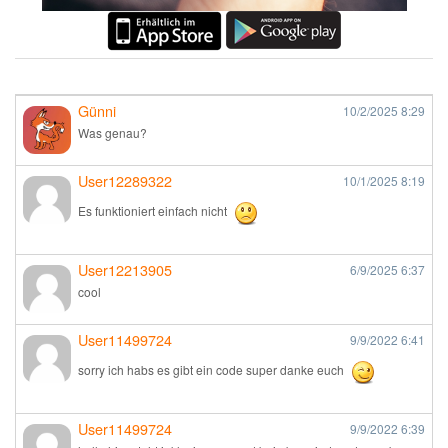
Günni
10/2/2025
8:29
Was genau?
User12289322
10/1/2025
8:19
Es funktioniert einfach nicht
User12213905
6/9/2025
6:37
cool
User11499724
9/9/2022
6:41
sorry ich habs es gibt ein code super danke euch
User11499724
9/9/2022
6:39