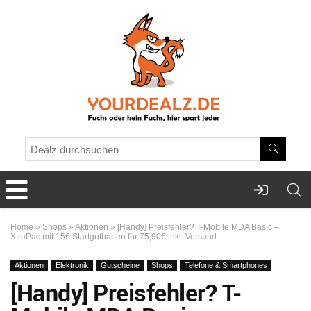
Home
»
Shops
»
Aktionen
»
[Handy] Preisfehler? T-Mobile MDA Basic –
XtraPac mit 15€ Startguthaben für 75,90€ inkl. Versand
Aktionen
Elektronik
Gutscheine
Shops
Telefone & Smartphones
[Handy] Preisfehler? T-