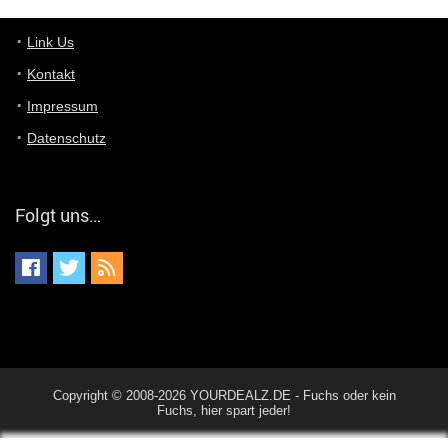
Günni
7/11/2022
5:43
Du hast eine Mail
Link Us
Kontakt
Günni
7/11/2022
5:40
Impressum
Ich schreib dir mal zurück!
Datenschutz
Günni
7/11/2022
5:40
Jo habs gefunden!
Folgt uns…
ALIENWESEN
7/11/2022
5:40
alternativ Email senden an admin@yourdealz.de ?
ALIENWESEN
7/11/2022
5:38
nein, Dealübeschrift: DDownload
Günni
7/11/2022
3:50
Copyright © 2008-2026 YOURDEALZ.DE - Fuchs oder kein
ist es der deal den ich gerade gepostet habe?
Fuchs, hier spart jeder!