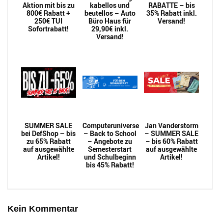
Aktion mit bis zu
kabellos und
RABATTE – bis
800€ Rabatt +
beutellos – Auto
35% Rabatt inkl.
250€ TUI
Büro Haus für
Versand!
Sofortrabatt!
29,90€ inkl.
Versand!
SUMMER SALE
Computeruniverse
Jan Vanderstorm
bei DefShop – bis
– Back to School
– SUMMER SALE
zu 65% Rabatt
– Angebote zu
– bis 60% Rabatt
auf ausgewählte
Semesterstart
auf ausgewählte
Artikel!
und Schulbeginn
Artikel!
bis 45% Rabatt!
Kein Kommentar