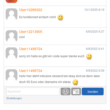
User12289322
10/1/2025
8:19
Es funktioniert einfach nicht
User12213905
6/9/2025
6:37
cool
User11499724
9/9/2022
6:41
sorry ich habs es gibt ein code super danke euch
User11499724
9/9/2022
6:39
hallo hier steht inklusive versand bei ebay sind es dann aber
doch 55 Euro oder übersehe ich etwas
Günni
9/1/2022
6:17
Einstellungen
Ich glaube du hast den Sinn eines Schnäppchenblogs noch
immer nicht verstanden?