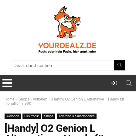
Home
»
Shops
»
Aktionen
»
[Handy] O2 Genion L Alternative + Handy für
monatlich 7,99€
Aktionen
Elektronik
Shops
Telefone & Smartphones
[Handy] O2 Genion L