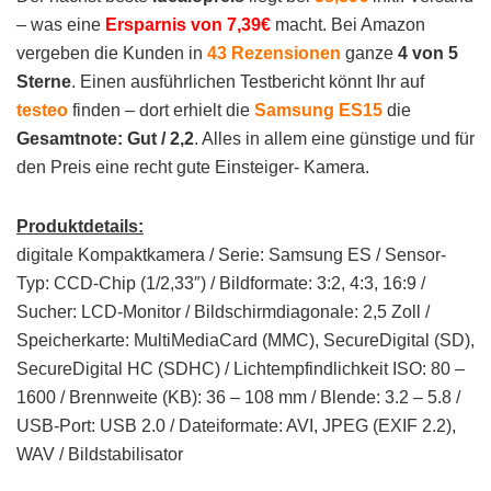
– was eine
Ersparnis von 7,39€
macht. Bei Amazon
vergeben die Kunden in
43 Rezensionen
ganze
4 von 5
Sterne
. Einen ausführlichen Testbericht könnt Ihr auf
testeo
finden – dort erhielt die
Samsung ES15
die
Gesamtnote: Gut / 2,2
. Alles in allem eine günstige und für
den Preis eine recht gute Einsteiger- Kamera.
Produktdetails:
digitale Kompaktkamera / Serie: Samsung ES / Sensor-
Typ: CCD-Chip (1/2,33″) / Bildformate: 3:2, 4:3, 16:9 /
Sucher: LCD-Monitor / Bildschirmdiagonale: 2,5 Zoll /
Speicherkarte: MultiMediaCard (MMC), SecureDigital (SD),
SecureDigital HC (SDHC) / Lichtempfindlichkeit ISO: 80 –
1600 / Brennweite (KB): 36 – 108 mm / Blende: 3.2 – 5.8 /
USB-Port: USB 2.0 / Dateiformate: AVI, JPEG (EXIF 2.2),
WAV / Bildstabilisator