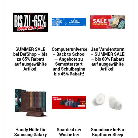
SUMMER SALE
Computeruniverse
Jan Vanderstorm
bei DefShop – bis
– Back to School
– SUMMER SALE
zu 65% Rabatt
– Angebote zu
– bis 60% Rabatt
auf ausgewählte
Semesterstart
auf ausgewählte
Artikel!
und Schulbeginn
Artikel!
bis 45% Rabatt!
Handy Hülle für
Spardeal der
Soundcore In-Ear
Samsung Galaxy
Woche bei
Kopfhörer Sleep