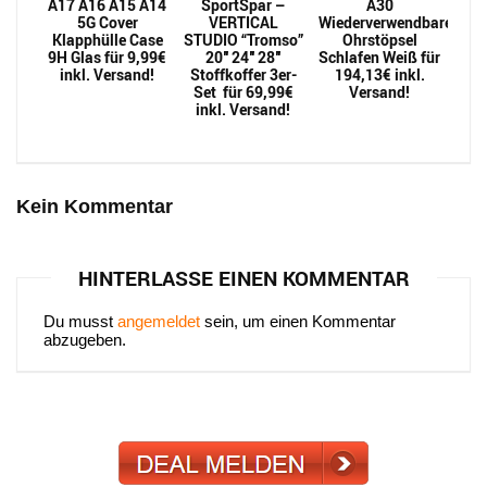
A17 A16 A15 A14
SportSpar –
A30
5G Cover
VERTICAL
Wiederverwendbarer
Klapphülle Case
STUDIO “Tromso”
Ohrstöpsel
9H Glas für 9,99€
20″ 24″ 28″
Schlafen Weiß für
inkl. Versand!
Stoffkoffer 3er-
194,13€ inkl.
Set für 69,99€
Versand!
inkl. Versand!
Kein Kommentar
HINTERLASSE EINEN KOMMENTAR
Du musst
angemeldet
sein, um einen Kommentar
abzugeben.