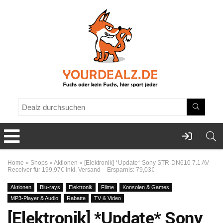
Home
»
Shops
»
Aktionen
»
[Elektronik] *Update* Sony STR-DN610 7.1 AV-
Receiver für 199,97€ inkl. Versand – Ersparnis: 79,03€
Aktionen
Blu-rays
Elektronik
Filme
Konsolen & Games
MP3-Player & Audio
Rabatte
TV & Video
[Elektronik] *Update* Sony