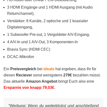
3 HDMI Eingänge und 1 HDMI Ausgang (mit Audio
Returnchannel),
Verstärker: 8 Kanäle, 2 optische und 1 koaxialer
Digitaleingang,
1 Subwoofer Pre-out, 1 Vergoldeter A/V-Eingang,
4 A/V-In und 1 A/V-Out, 3 Komponenten-In
Bravia Sync (HDMI CEC)
DCAC-Mikrofon
Ein
Preisvergleich
bei
idealo
hat ergeben, dass Ihr für
diesen
Reciever
sonst wenigstens
279€
bezahlen müsst.
Das aktuelle
Amazon Angebot
bringt Euch also eine
Ersparnis von knapp 79,03€
.
*Werbung:
Wenn du weiterklickst und anschließend