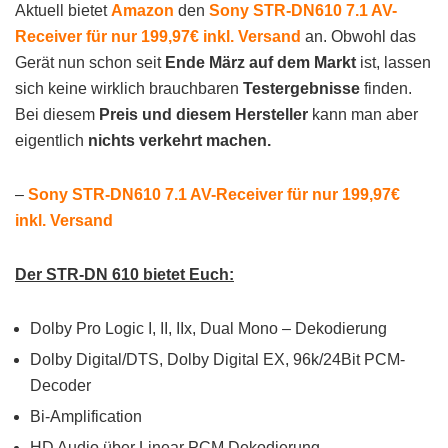
Aktuell bietet
Amazon
den
Sony STR-DN610 7.1 AV-
Receiver für nur 199,97€ inkl. Versand
an. Obwohl das
Gerät nun schon seit
Ende März auf dem Markt
ist, lassen
sich keine wirklich brauchbaren
Testergebnisse
finden.
Bei diesem
Preis und diesem Hersteller
kann man aber
eigentlich
nichts verkehrt machen.
–
Sony STR-DN610 7.1 AV-Receiver für nur 199,97€
inkl. Versand
Der STR-DN 610 bietet Euch:
Dolby Pro Logic I, II, IIx, Dual Mono – Dekodierung
Dolby Digital/DTS, Dolby Digital EX, 96k/24Bit PCM-
Decoder
Bi-Amplification
HD Audio über Linear PCM Dekodierung