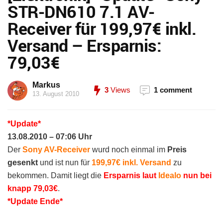
STR-DN610 7.1 AV-
Receiver für 199,97€ inkl.
Versand – Ersparnis:
79,03€
Markus
3
Views
1 comment
13. August 2010
*Update*
13.08.2010 – 07:06 Uhr
Der
Sony AV-Receiver
wurd noch einmal im
Preis
gesenkt
und ist nun für
199,97€ inkl. Versand
zu
bekommen. Damit liegt die
Ersparnis laut
Idealo
nun bei
knapp 79,03€
.
*
Update Ende*