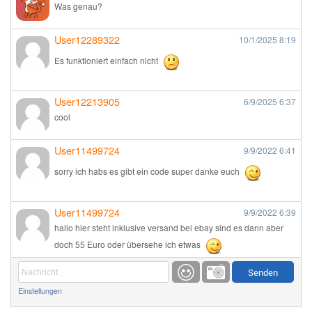
Was genau?
User12289322
10/1/2025
8:19
Es funktioniert einfach nicht
User12213905
6/9/2025
6:37
cool
User11499724
9/9/2022
6:41
sorry ich habs es gibt ein code super danke euch
User11499724
9/9/2022
6:39
hallo hier steht inklusive versand bei ebay sind es dann aber
doch 55 Euro oder übersehe ich etwas
Günni
9/1/2022
6:17
Einstellungen
Ich glaube du hast den Sinn eines Schnäppchenblogs noch
immer nicht verstanden?