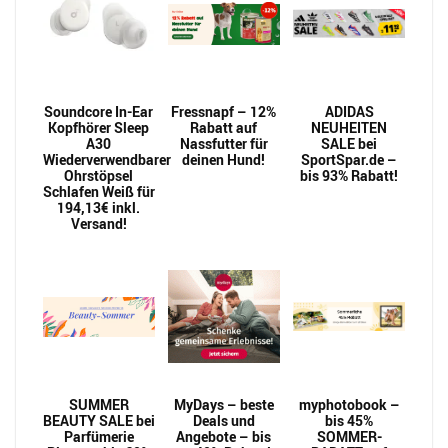
Soundcore In-Ear
Fressnapf – 12%
ADIDAS
Kopfhörer Sleep
Rabatt auf
NEUHEITEN
A30
Nassfutter für
SALE bei
Wiederverwendbarer
deinen Hund!
SportSpar.de –
Ohrstöpsel
bis 93% Rabatt!
Schlafen Weiß für
194,13€ inkl.
Versand!
SUMMER
MyDays – beste
myphotobook –
BEAUTY SALE bei
Deals und
bis 45%
Parfümerie
Angebote – bis
SOMMER-