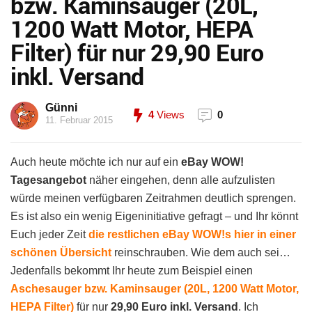
bzw. Kaminsauger (20L,
1200 Watt Motor, HEPA
Filter) für nur 29,90 Euro
inkl. Versand
Günni
4
Views
0
11. Februar 2015
Auch heute möchte ich nur auf ein
eBay WOW!
Tagesangebot
näher eingehen, denn alle aufzulisten
würde meinen verfügbaren Zeitrahmen deutlich sprengen.
Es ist also ein wenig Eigeninitiative gefragt – und Ihr könnt
Euch jeder Zeit
die restlichen eBay WOW!s hier in einer
schönen Übersicht
reinschrauben. Wie dem auch sei…
Jedenfalls bekommt Ihr heute zum Beispiel einen
Aschesauger bzw. Kaminsauger (20L, 1200 Watt Motor,
HEPA Filter)
für nur
29,90 Euro inkl. Versand
. Ich