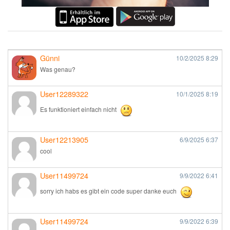
Günni
10/2/2025
8:29
Was genau?
User12289322
10/1/2025
8:19
Es funktioniert einfach nicht
User12213905
6/9/2025
6:37
cool
User11499724
9/9/2022
6:41
sorry ich habs es gibt ein code super danke euch
User11499724
9/9/2022
6:39