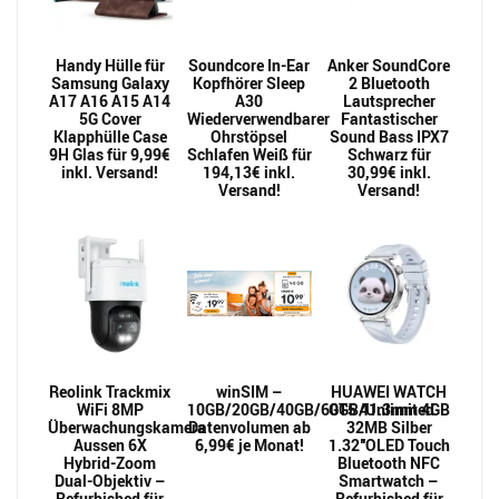
Handy Hülle für
Soundcore In-Ear
Anker SoundCore
Samsung Galaxy
Kopfhörer Sleep
2 Bluetooth
A17 A16 A15 A14
A30
Lautsprecher
5G Cover
Wiederverwendbarer
Fantastischer
Klapphülle Case
Ohrstöpsel
Sound Bass IPX7
9H Glas für 9,99€
Schlafen Weiß für
Schwarz für
inkl. Versand!
194,13€ inkl.
30,99€ inkl.
Versand!
Versand!
Reolink Trackmix
winSIM –
HUAWEI WATCH
WiFi 8MP
10GB/20GB/40GB/60GB/Unlimited
GT5 41.3mm 4GB
Überwachungskamera
Datenvolumen ab
32MB Silber
Aussen 6X
6,99€ je Monat!
1.32″OLED Touch
Hybrid-Zoom
Bluetooth NFC
Dual-Objektiv –
Smartwatch –
Refurbished für
Refurbished für