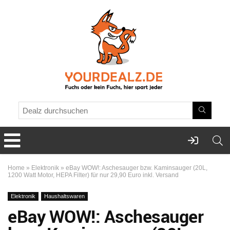
Home
»
Elektronik
»
eBay WOW!: Aschesauger bzw. Kaminsauger (20L,
1200 Watt Motor, HEPA Filter) für nur 29,90 Euro inkl. Versand
Elektronik
Haushaltswaren
eBay WOW!: Aschesauger