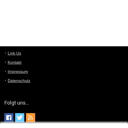
User11448863
7/13/2022
3:39
von welchem Panel sprichst du?
User11448767
7/13/2022
1:15
... das Panel hat eine durchsichtige Folie - muss diese weg??
Günni
7/11/2022
5:43
Du hast eine Mail
Link Us
Kontakt
Günni
7/11/2022
5:40
Impressum
Ich schreib dir mal zurück!
Datenschutz
Günni
7/11/2022
5:40
Jo habs gefunden!
Folgt uns…
ALIENWESEN
7/11/2022
5:40
alternativ Email senden an admin@yourdealz.de ?