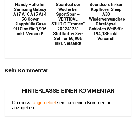
Handy Hülle für
Spardeal der
Soundcore In-Ear
Samsung Galaxy
Woche bei
Kopfhörer Sleep
A17 A16 A15 A14
SportSpar –
A30
5G Cover
VERTICAL
Wiederverwendbarer
Klapphülle Case
STUDIO “Tromso”
Ohrstöpsel
9H Glas für 9,99€
20″ 24″ 28″
Schlafen Weiß für
inkl. Versand!
Stoffkoffer 3er-
194,13€ inkl.
Set für 69,99€
Versand!
inkl. Versand!
Kein Kommentar
HINTERLASSE EINEN KOMMENTAR
Du musst
angemeldet
sein, um einen Kommentar
abzugeben.