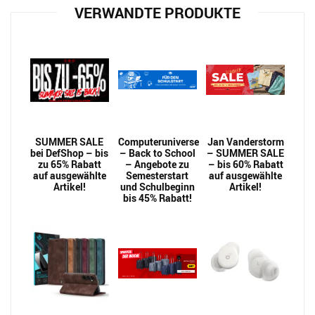
VERWANDTE PRODUKTE
SUMMER SALE
Computeruniverse
Jan Vanderstorm
bei DefShop – bis
– Back to School
– SUMMER SALE
zu 65% Rabatt
– Angebote zu
– bis 60% Rabatt
auf ausgewählte
Semesterstart
auf ausgewählte
Artikel!
und Schulbeginn
Artikel!
bis 45% Rabatt!