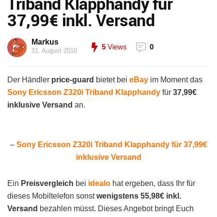
Triband Klapphandy für
37,99€ inkl. Versand
Markus
5
Views
0
31. August 2010
Der Händler
price-guard
bietet bei
eBay
im Moment das
Sony Ericsson Z320i Triband Klapphandy
für
37,99€
inklusive Versand
an.
–
Sony Ericsson Z320i Triband Klapphandy für
37,99€
inklusive Versand
Ein
Preisvergleich
bei
idealo
hat ergeben, dass Ihr für
dieses Mobiltelefon sonst
wenigstens 55,98€ inkl.
Versand
bezahlen müsst. Dieses Angebot bringt Euch