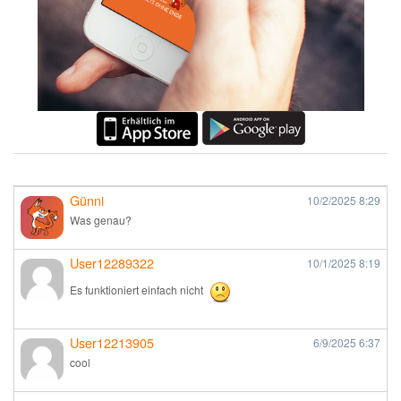
Günni
10/2/2025
8:29
Was genau?
User12289322
10/1/2025
8:19
Es funktioniert einfach nicht
User12213905
6/9/2025
6:37
cool