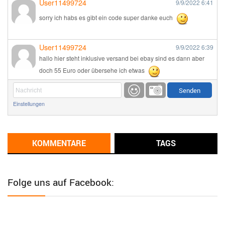
User11499724
9/9/2022
6:41
sorry ich habs es gibt ein code super danke euch
User11499724
9/9/2022
6:39
hallo hier steht inklusive versand bei ebay sind es dann aber
doch 55 Euro oder übersehe ich etwas
Günni
9/1/2022
6:17
Einstellungen
Ich glaube du hast den Sinn eines Schnäppchenblogs noch
immer nicht verstanden?
Günni
KOMMENTARE
TAGS
9/1/2022
6:16
Dann schau mal bitte auf das Datum
Die meisten Deals
sind Tagespreise!
Folge uns auf Facebook:
User11493041
8/31/2022
7:10
Wird hier für 98,99 angeboten, bei Klick auf "Zum Deal" sind es
dann 140 Euro, das ist doch Betrug am Kunden