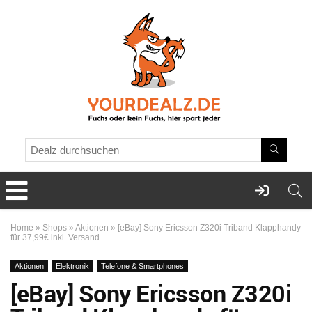
Home
»
Shops
»
Aktionen
»
[eBay] Sony Ericsson Z320i Triband Klapphandy
für 37,99€ inkl. Versand
Aktionen
Elektronik
Telefone & Smartphones
[eBay] Sony Ericsson Z320i