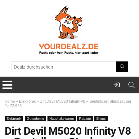
Home
»
Elektronik
»
Dirt Devil M5020 Infinity V8 – Beutelloser Staubsauger
für 72,95€
Elektronik
Gutscheine
Haushaltswaren
Rabatte
Shops
Dirt Devil M5020 Infinity V8