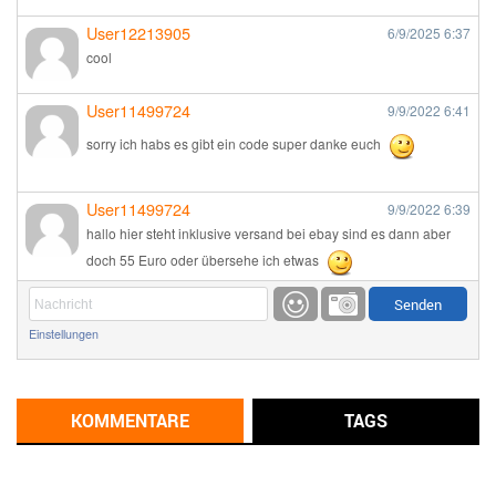
User12213905
6/9/2025
6:37
cool
User11499724
9/9/2022
6:41
sorry ich habs es gibt ein code super danke euch
User11499724
9/9/2022
6:39
hallo hier steht inklusive versand bei ebay sind es dann aber
doch 55 Euro oder übersehe ich etwas
Günni
9/1/2022
6:17
Einstellungen
Ich glaube du hast den Sinn eines Schnäppchenblogs noch
immer nicht verstanden?
Günni
KOMMENTARE
TAGS
9/1/2022
6:16
Dann schau mal bitte auf das Datum
Die meisten Deals
sind Tagespreise!