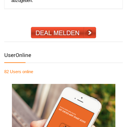
abzugeben.
UserOnline
82 Users
online