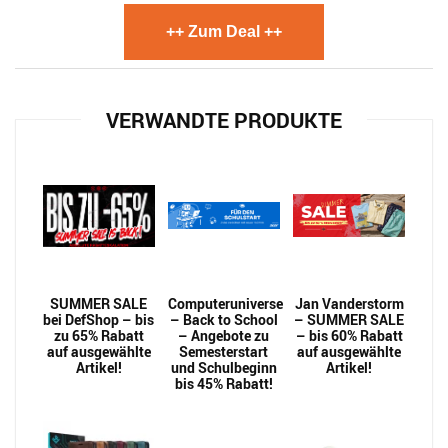
++ Zum Deal ++
VERWANDTE PRODUKTE
SUMMER SALE
Computeruniverse
Jan Vanderstorm
bei DefShop – bis
– Back to School
– SUMMER SALE
zu 65% Rabatt
– Angebote zu
– bis 60% Rabatt
auf ausgewählte
Semesterstart
auf ausgewählte
Artikel!
und Schulbeginn
Artikel!
bis 45% Rabatt!