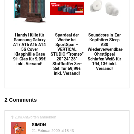
Handy Hülle für
Spardeal der
Soundcore In-Ear
Samsung Galaxy
Woche bei
Kopfhörer Sleep
A17 A16 A15 A14
SportSpar –
A30
5G Cover
VERTICAL
Wiederverwendbarer
Klapphülle Case
STUDIO “Tromso”
Ohrstöpsel
9H Glas für 9,99€
20″ 24″ 28″
Schlafen Weiß für
inkl. Versand!
Stoffkoffer 3er-
194,13€ inkl.
Set für 69,99€
Versand!
inkl. Versand!
2 Comments
Zum Antworten anmelden
SIMON
21. Februar 2009 at 18:43