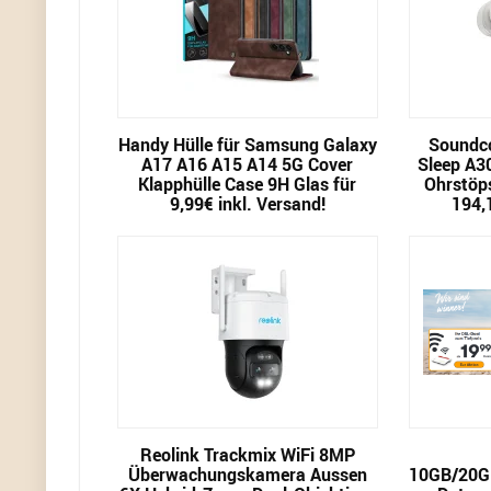
Handy Hülle für Samsung Galaxy
Soundco
A17 A16 A15 A14 5G Cover
Sleep A3
Klapphülle Case 9H Glas für
Ohrstöps
9,99€ inkl. Versand!
194,
Reolink Trackmix WiFi 8MP
Überwachungskamera Aussen
10GB/20G