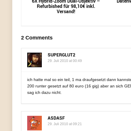
6X Hybrid-Zoom Dual-Objektiv –
Datenv
Refurbished für 98,10€ inkl.
Versand!
2 Comments
SUPERGLUT2
29. Juli 2010 at 00:49
ich hatte mal so ein teil, 1 ma draufgesetzt dann kannst
200 runter gesetzt auf 80 euro (16 gig) aber an sich G
sag ich dazu nicht.
ASDASF
29. Juli 2010 at 09:21