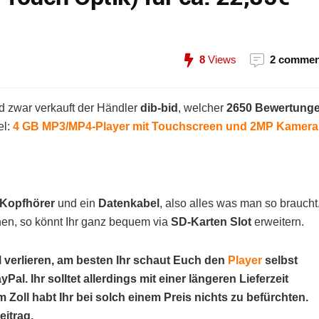
8
Views
2 commen
d zwar verkauft der Händler
dib-bid
, welcher
2650 Bewertung
el:
4 GB MP3/MP4-Player mit Touchscreen und 2MP Kamera
Kopfhörer
und ein
Datenkabel
, also alles was man so braucht
chen, so könnt Ihr ganz bequem via
SD-Karten Slot
erweitern.
el verlieren, am besten Ihr schaut Euch den
Player
selbst
al. Ihr solltet allerdings mit einer längeren Lieferzeit
m Zoll habt Ihr bei solch einem Preis nichts zu befürchten.
itrag.