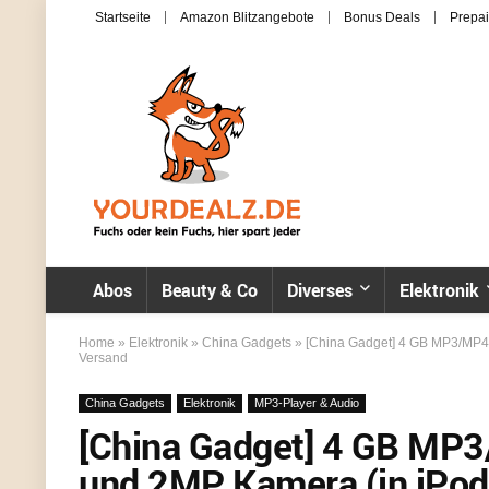
Startseite
Amazon Blitzangebote
Bonus Deals
Prepai
Abos
Beauty & Co
Diverses
Elektronik
Home
»
Elektronik
»
China Gadgets
»
[China Gadget] 4 GB MP3/MP4-P
Versand
China Gadgets
Elektronik
MP3-Player & Audio
[China Gadget] 4 GB MP3
und 2MP Kamera (in iPod 