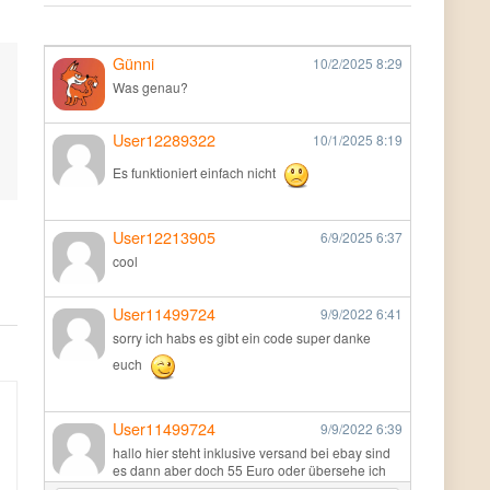
Günni
10/2/2025
8:29
Was genau?
User12289322
10/1/2025
8:19
Es funktioniert einfach nicht
User12213905
6/9/2025
6:37
cool
User11499724
9/9/2022
6:41
sorry ich habs es gibt ein code super danke
euch
User11499724
9/9/2022
6:39
hallo hier steht inklusive versand bei ebay sind
es dann aber doch 55 Euro oder übersehe ich