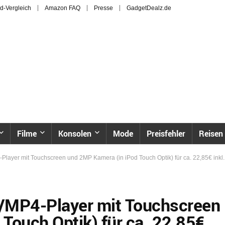
d-Vergleich
Amazon FAQ
Presse
GadgetDealz.de
Filme
Konsolen
Mode
Preisfehler
Reisen
layer mit Touchscreen und 2MP Kamera (in iPod Touch Optik) für ca. 22,85€ inkl.
/MP4-Player mit Touchscreen
Touch Optik) für ca. 22,85€