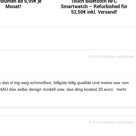
olumen ab 6,99€ je
Touch Bluetooth NFC
Monat!
Smartwatch – Refurbished für
52,50€ inkl. Versand!
Zum Antworten anmelden
e das d ing weg schmeißen, billgste billg qualität und meins war von
ENAU das selbe design modell usw. das ding kosted 20 euro.. mehr
Zum Antworten anmelden