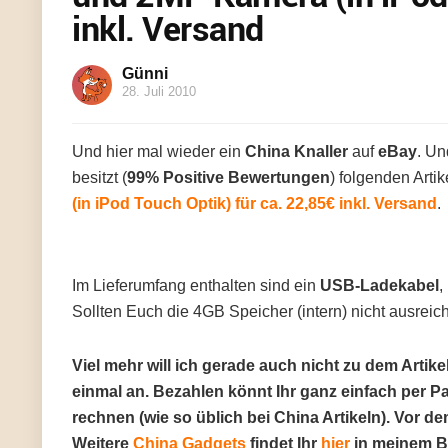
inkl. Versand
Günni
28. Juli 2010
Und hier mal wieder ein
China Knaller
auf
eBay
. Un
besitzt (
99% Positive Bewertungen
) folgenden Artik
(in iPod Touch Optik) für ca. 22,85€ inkl. Versand
.
Im Lieferumfang enthalten sind ein
USB-Ladekabel
,
Sollten Euch die 4GB Speicher (intern) nicht ausrei
Viel mehr will ich gerade auch nicht zu dem Artik
einmal an. Bezahlen könnt Ihr ganz einfach per PayP
rechnen (wie so üblich bei China Artikeln). Vor de
Weitere
China Gadgets
findet Ihr
hier
in meinem Be