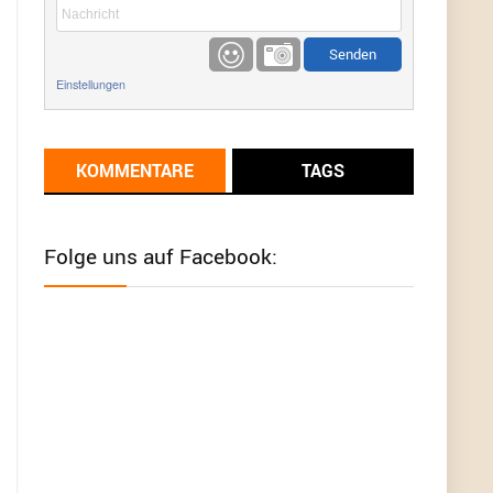
etwas
Günni
9/1/2022
6:17
Einstellungen
Ich glaube du hast den Sinn eines
Schnäppchenblogs noch immer nicht
verstanden?
KOMMENTARE
TAGS
Günni
9/1/2022
6:16
Dann schau mal bitte auf das Datum
Die
meisten Deals sind Tagespreise!
Folge uns auf Facebook:
User11493041
8/31/2022
7:10
Wird hier für 98,99 angeboten, bei Klick auf "Zum
Deal" sind es dann 140 Euro, das ist doch
Betrug am Kunden
Günni
7/30/2022
5:32
Wieso beschiss? Wir sind ein Schnäppchenblog
der "nur" auf Deals hinweist, wir selbst verkaufen
das Produkt nicht. Zudem ist das was du suchst
schon 2 Jahre her.