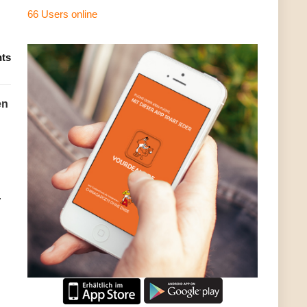
66 Users
online
ts
en
.