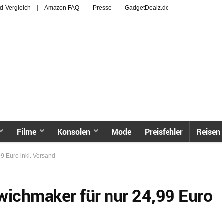
d-Vergleich
Amazon FAQ
Presse
GadgetDealz.de
Filme
Konsolen
Mode
Preisfehler
Reisen
 Euro inkl. Versand
ichmaker für nur 24,99 Euro