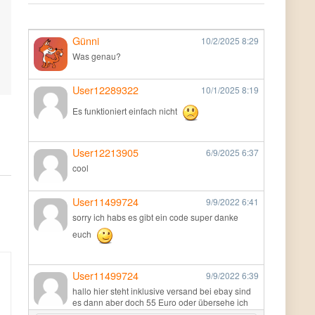
Günni
10/2/2025
8:29
Was genau?
User12289322
10/1/2025
8:19
Es funktioniert einfach nicht
User12213905
6/9/2025
6:37
cool
User11499724
9/9/2022
6:41
sorry ich habs es gibt ein code super danke
euch
User11499724
9/9/2022
6:39
hallo hier steht inklusive versand bei ebay sind
es dann aber doch 55 Euro oder übersehe ich