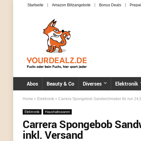
Startseite
Amazon Blitzangebote
Bonus Deals
Prepai
Abos
Beauty & Co
Diverses
Elektronik
Home
»
Elektronik
»
Carrera Spongebob Sandwichmaker für nur 24,99
Elektronik
Haushaltswaren
Carrera Spongebob Sandw
inkl. Versand