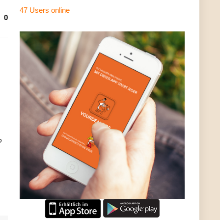
47 Users
online
0
?