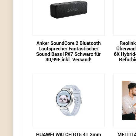
Anker SoundCore 2 Bluetooth
Reolin
Lautsprecher Fantastischer
Überwac
Sound Bass IPX7 Schwarz für
6X Hybrid
30,99€ inkl. Versand!
Refurbi
HUAWEI WATCH GT5 41.3mm
MELITT