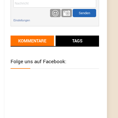
etwas
Günni
9/1/2022
6:17
Einstellungen
Ich glaube du hast den Sinn eines
Schnäppchenblogs noch immer nicht
verstanden?
KOMMENTARE
TAGS
Günni
9/1/2022
6:16
Dann schau mal bitte auf das Datum
Die
meisten Deals sind Tagespreise!
Folge uns auf Facebook:
User11493041
8/31/2022
7:10
Wird hier für 98,99 angeboten, bei Klick auf "Zum
Deal" sind es dann 140 Euro, das ist doch
Betrug am Kunden
Günni
7/30/2022
5:32
Wieso beschiss? Wir sind ein Schnäppchenblog
der "nur" auf Deals hinweist, wir selbst verkaufen
das Produkt nicht. Zudem ist das was du suchst
schon 2 Jahre her.