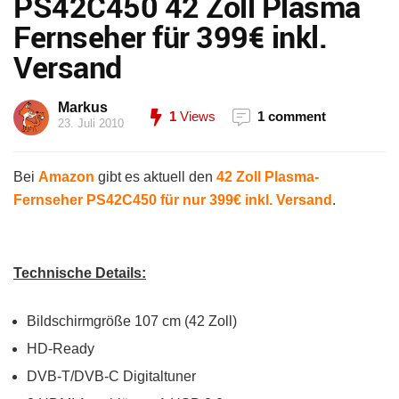
PS42C450 42 Zoll Plasma
Fernseher für 399€ inkl.
Versand
Markus
1
Views
1 comment
23. Juli 2010
Bei
Amazon
gibt es aktuell den
42 Zoll Plasma-
Fernseher PS42C450 für nur 399€ inkl. Versand
.
Technische Details:
Bildschirmgröße 107 cm (42 Zoll)
HD-Ready
DVB-T/DVB-C Digitaltuner