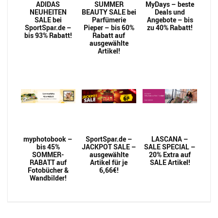
ADIDAS
SUMMER
MyDays – beste
NEUHEITEN
BEAUTY SALE bei
Deals und
SALE bei
Parfümerie
Angebote – bis
SportSpar.de –
Pieper – bis 60%
zu 40% Rabatt!
bis 93% Rabatt!
Rabatt auf
ausgewählte
Artikel!
myphotobook –
SportSpar.de –
LASCANA –
bis 45%
JACKPOT SALE –
SALE SPECIAL –
SOMMER-
ausgewählte
20% Extra auf
RABATT auf
Artikel für je
SALE Artikel!
Fotobücher &
6,66€!
Wandbilder!