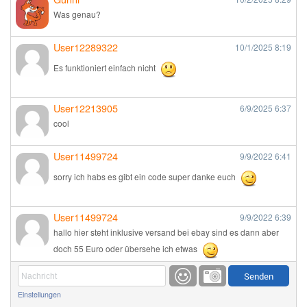
Was genau?
User12289322
10/1/2025
8:19
Es funktioniert einfach nicht
User12213905
6/9/2025
6:37
cool
User11499724
9/9/2022
6:41
sorry ich habs es gibt ein code super danke euch
User11499724
9/9/2022
6:39
hallo hier steht inklusive versand bei ebay sind es dann aber
doch 55 Euro oder übersehe ich etwas
Günni
9/1/2022
6:17
Einstellungen
Ich glaube du hast den Sinn eines Schnäppchenblogs noch