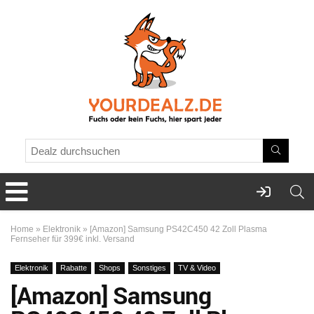
Home
»
Elektronik
»
[Amazon] Samsung PS42C450 42 Zoll Plasma
Fernseher für 399€ inkl. Versand
Elektronik
Rabatte
Shops
Sonstiges
TV & Video
[Amazon] Samsung