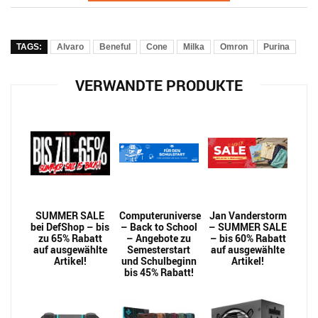
TAGS:
Alvaro
Beneful
Cone
Milka
Omron
Purina
VERWANDTE PRODUKTE
SUMMER SALE
Computeruniverse
Jan Vanderstorm
bei DefShop – bis
– Back to School
– SUMMER SALE
zu 65% Rabatt
– Angebote zu
– bis 60% Rabatt
auf ausgewählte
Semesterstart
auf ausgewählte
Artikel!
und Schulbeginn
Artikel!
bis 45% Rabatt!