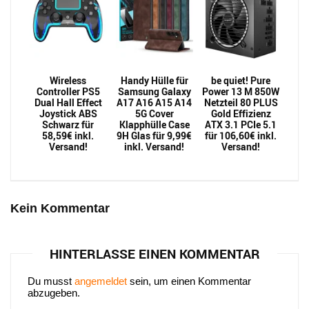
Wireless
Handy Hülle für
be quiet! Pure
Controller PS5
Samsung Galaxy
Power 13 M 850W
Dual Hall Effect
A17 A16 A15 A14
Netzteil 80 PLUS
Joystick ABS
5G Cover
Gold Effizienz
Schwarz für
Klapphülle Case
ATX 3.1 PCIe 5.1
58,59€ inkl.
9H Glas für 9,99€
für 106,60€ inkl.
Versand!
inkl. Versand!
Versand!
Kein Kommentar
HINTERLASSE EINEN KOMMENTAR
Du musst
angemeldet
sein, um einen Kommentar
abzugeben.