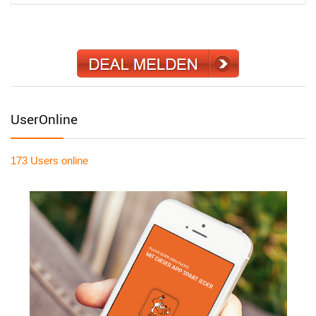
UserOnline
173 Users
online