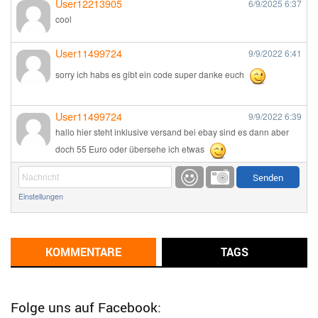
User12213905
6/9/2025
6:37
cool
User11499724
9/9/2022
6:41
sorry ich habs es gibt ein code super danke euch
User11499724
9/9/2022
6:39
hallo hier steht inklusive versand bei ebay sind es dann aber
doch 55 Euro oder übersehe ich etwas
Günni
9/1/2022
6:17
Einstellungen
Ich glaube du hast den Sinn eines Schnäppchenblogs noch
immer nicht verstanden?
Günni
KOMMENTARE
TAGS
9/1/2022
6:16
Dann schau mal bitte auf das Datum
Die meisten Deals
sind Tagespreise!
Folge uns auf Facebook: