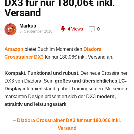
DX3 für nur 180,06€ inkl.
Versand
Markus
4
Views
0
6. September 2010
Amazon
bietet Euch im Moment den
Diadora
Crosstrainer DX3
für nur 180,06€ inkl. Versand an.
Kompakt. Funktional und rubust
. Der neue Crosstrainer
DX3 von Diadora. Sein
großes und übersichtliches LC-
Display
informiert ständig über Trainingsdaten. Mit seinem
markanten Design präsentiert sich der DX3
modern,
attraktiv und leistungsstark
.
–
Diadora Crosstrainer DX3 für nur 180,06€ inkl.
Versand