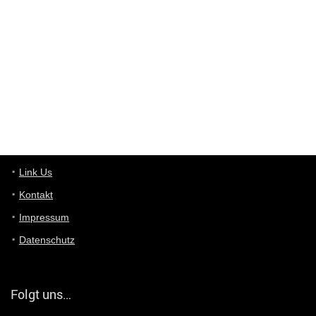
Deals hinweist, wir selbst verkaufen das Produkt nicht. Zudem
ist das was du suchst schon 2 Jahre her.
User11448863
7/13/2022
3:39
von welchem Panel sprichst du?
User11448767
7/13/2022
1:15
... das Panel hat eine durchsichtige Folie - muss diese weg??
Günni
7/11/2022
5:43
Du hast eine Mail
Link Us
Kontakt
Günni
7/11/2022
5:40
Impressum
Ich schreib dir mal zurück!
Datenschutz
Günni
7/11/2022
5:40
Jo habs gefunden!
Folgt uns…
ALIENWESEN
7/11/2022
5:40