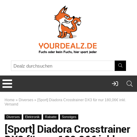
Home
»
Diverses
»
[Sport] Diadora Crosstrainer DX3 für nur 180,06€ inkl.
Versand
Diverses
Elektronik
Rabatte
Sonstiges
[Sport] Diadora Crosstrainer