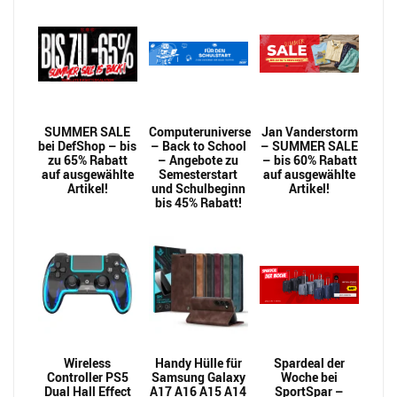
SUMMER SALE
Computeruniverse
Jan Vanderstorm
bei DefShop – bis
– Back to School
– SUMMER SALE
zu 65% Rabatt
– Angebote zu
– bis 60% Rabatt
auf ausgewählte
Semesterstart
auf ausgewählte
Artikel!
und Schulbeginn
Artikel!
bis 45% Rabatt!
Wireless
Handy Hülle für
Spardeal der
Controller PS5
Samsung Galaxy
Woche bei
Dual Hall Effect
A17 A16 A15 A14
SportSpar –