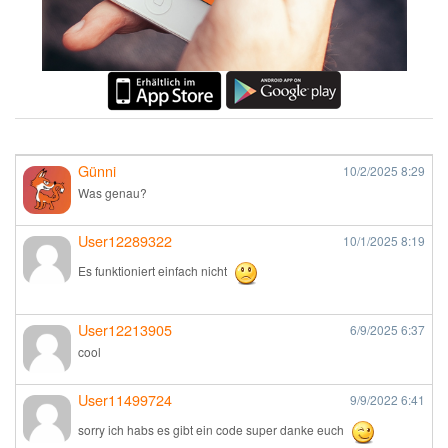
Günni
10/2/2025
8:29
Was genau?
User12289322
10/1/2025
8:19
Es funktioniert einfach nicht
User12213905
6/9/2025
6:37
cool
User11499724
9/9/2022
6:41
sorry ich habs es gibt ein code super danke euch