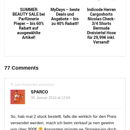
SUMMER
MyDays – beste
Indicode Herren
BEAUTY SALE bei
Deals und
Cargoshorts
Parfümerie
Angebote – bis
Nicolas Check-
Pieper – bis 60%
zu 40% Rabatt!
3/4 Shorts
Rabatt auf
Bermuda
ausgewählte
Dreiviertel Hose
Artikel!
für 29,99€ inkl.
Versand!
77 Comments
Zum Antworten anmelden
SPARCO
30. Januar 2010 at 12:04
So, hab mal 2 stück bestellt, falls die wirklich für den Preis
versendet werden, mach ich beim verkauf ja nen gewinn
von über 900€
Ansonsten müsste ne Stornierung doch