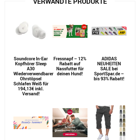
VERWANDTE PRODUKTE
Soundcore In-Ear
Fressnapf – 12%
ADIDAS
Kopfhörer Sleep
Rabatt auf
NEUHEITEN
A30
Nassfutter für
SALE bei
Wiederverwendbarer
deinen Hund!
SportSpar.de –
Ohrstöpsel
bis 93% Rabatt!
Schlafen Weiß für
194,13€ inkl.
Versand!