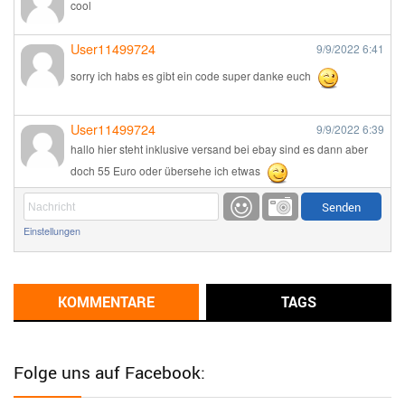
cool
User11499724
9/9/2022
6:41
sorry ich habs es gibt ein code super danke euch
User11499724
9/9/2022
6:39
hallo hier steht inklusive versand bei ebay sind es dann aber
doch 55 Euro oder übersehe ich etwas
Günni
9/1/2022
6:17
Einstellungen
Ich glaube du hast den Sinn eines Schnäppchenblogs noch
immer nicht verstanden?
Günni
KOMMENTARE
TAGS
9/1/2022
6:16
Dann schau mal bitte auf das Datum
Die meisten Deals
sind Tagespreise!
Folge uns auf Facebook:
User11493041
8/31/2022
7:10