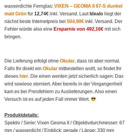
wasserdichte Fernglas:
VIXEN – GEOMA II 67-S dunkel
matt Grün
für
12,74€
inkl. Versand. Laut
Idealo
liegt der
nächst beste Internetpreis bei
504,90€
inkl. Versand. Der
Fehler würde also eine
Ersparnis von 492,16€
mit sich
bringen.
Die Lieferung erfolgt ohne
Okular
, dass ist aber normal.
Falls Ihr direkt ein
Okular
mitbestellen wollt, so findet Ihr
dieses
hier
. Die einen werden jetzt sicherlich sagen: Das
wird sowieso storniert. Aber bereits in der Vergangenheit
kam es bei Preisfehlern zu Auslieferungen. Also einen
Versuch ist es auf jeden Fall immer Wert.
Produktdetails:
Spektiv / Serie: Vixen Geoma II / Objektivdurchmesser: 67
mm / wasserdicht / Einblick: gerade / Länge: 330 mm