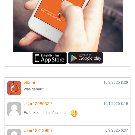
Günni
10/2/2025
8:29
Was genau?
User12289322
10/1/2025
8:19
Es funktioniert einfach nicht
User12213905
6/9/2025
6:37