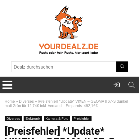
Home
»
Diverses
»
[Preisfehler] *Update* VIXEN – GEOMA II 67-S dunkel
matt Grün für 12,74€ inkl. Versand – Ersparnis: 492,16€
Diverses
Elektronik
Kamera & Foto
Preisfehler
[Preisfehler] *Update*