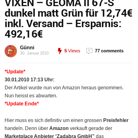
VIXEN – GEOMA II 67-S
dunkel matt Grün für 12,74€
inkl. Versand – Ersparnis:
492,16€
Günni
5
Views
77 comments
30. Januar 2010
*Update*
30.01.2010 17:13 Uhr:
Der Artikel wurde nun von Amazon heraus genommen.
Nun heisst es abwarten.
*Update Ende*
Hier muss es sich definitiv um einen grossen
Preisfehler
handeln. Denn über
Amazon
verkauft gerade der
Marketplace Anbieter
“
Zadabra GmbH”
das