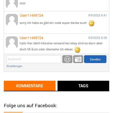
cool
User11499724
9/9/2022
6:41
sorry ich habs es gibt ein code super danke euch
User11499724
9/9/2022
6:39
hallo hier steht inklusive versand bei ebay sind es dann aber
doch 55 Euro oder übersehe ich etwas
Günni
9/1/2022
6:17
Einstellungen
Ich glaube du hast den Sinn eines Schnäppchenblogs noch
immer nicht verstanden?
Günni
KOMMENTARE
TAGS
9/1/2022
6:16
Dann schau mal bitte auf das Datum
Die meisten Deals
sind Tagespreise!
Folge uns auf Facebook:
User11493041
8/31/2022
7:10