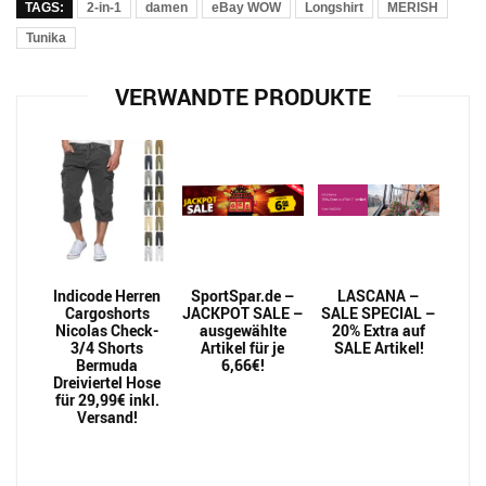
TAGS:
2-in-1
damen
eBay WOW
Longshirt
MERISH
Tunika
VERWANDTE PRODUKTE
Indicode Herren
SportSpar.de –
LASCANA –
Cargoshorts
JACKPOT SALE –
SALE SPECIAL –
Nicolas Check-
ausgewählte
20% Extra auf
3/4 Shorts
Artikel für je
SALE Artikel!
Bermuda
6,66€!
Dreiviertel Hose
für 29,99€ inkl.
Versand!