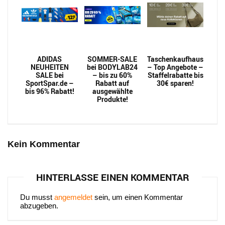
ADIDAS
SOMMER-SALE
Taschenkaufhaus
NEUHEITEN
bei BODYLAB24
– Top Angebote –
SALE bei
– bis zu 60%
Staffelrabatte bis
SportSpar.de –
Rabatt auf
30€ sparen!
bis 96% Rabatt!
ausgewählte
Produkte!
Kein Kommentar
HINTERLASSE EINEN KOMMENTAR
Du musst
angemeldet
sein, um einen Kommentar
abzugeben.