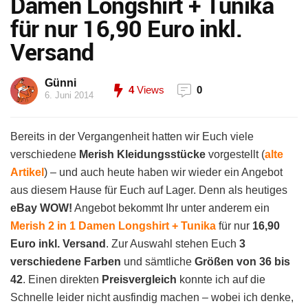
Damen Longshirt + Tunika
für nur 16,90 Euro inkl.
Versand
Günni
4
Views
0
6. Juni 2014
Bereits in der Vergangenheit hatten wir Euch viele
verschiedene
Merish Kleidungsstücke
vorgestellt (
alte
Artikel
) – und auch heute haben wir wieder ein Angebot
aus diesem Hause für Euch auf Lager. Denn als heutiges
eBay WOW!
Angebot bekommt Ihr unter anderem ein
Merish 2 in 1 Damen Longshirt + Tunika
für nur
16,90
Euro inkl. Versand
. Zur Auswahl stehen Euch
3
verschiedene Farben
und sämtliche
Größen von 36 bis
42
. Einen direkten
Preisvergleich
konnte ich auf die
Schnelle leider nicht ausfindig machen – wobei ich denke,