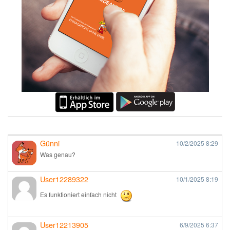
Günni
10/2/2025
8:29
Was genau?
User12289322
10/1/2025
8:19
Es funktioniert einfach nicht
User12213905
6/9/2025
6:37