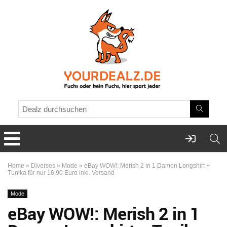
Home
»
Diverses
»
Mode
»
eBay WOW!: Merish 2 in 1 Damen Longshirt +
Tunika für nur 16,90 Euro inkl. Versand
Mode
eBay WOW!: Merish 2 in 1