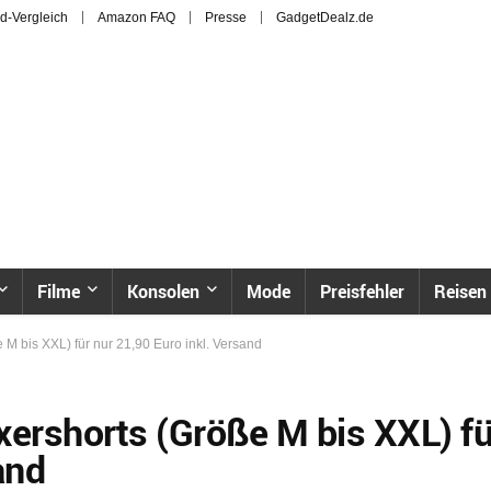
d-Vergleich
Amazon FAQ
Presse
GadgetDealz.de
Filme
Konsolen
Mode
Preisfehler
Reisen
 M bis XXL) für nur 21,90 Euro inkl. Versand
xershorts (Größe M bis XXL) fü
and