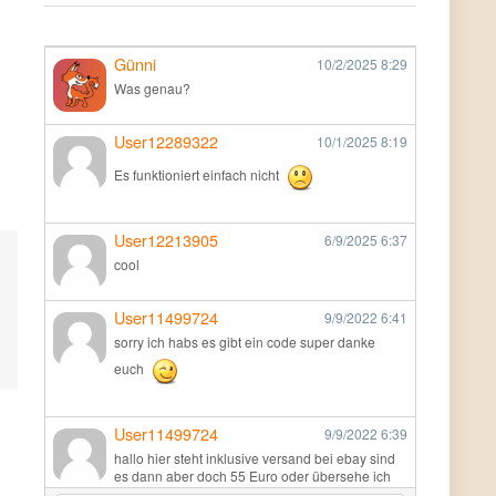
Günni
10/2/2025
8:29
Was genau?
User12289322
10/1/2025
8:19
Es funktioniert einfach nicht
User12213905
6/9/2025
6:37
cool
User11499724
9/9/2022
6:41
sorry ich habs es gibt ein code super danke
euch
User11499724
9/9/2022
6:39
hallo hier steht inklusive versand bei ebay sind
es dann aber doch 55 Euro oder übersehe ich