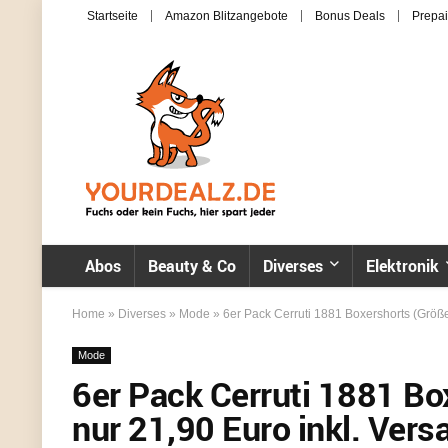
Startseite
Amazon Blitzangebote
Bonus Deals
Prepai
Abos
Beauty & Co
Diverses
Elektronik
Home
»
Diverses
»
Mode
»
6er Pack Cerruti 1881 Boxershorts (Größe
Mode
6er Pack Cerruti 1881 Bo
nur 21,90 Euro inkl. Vers