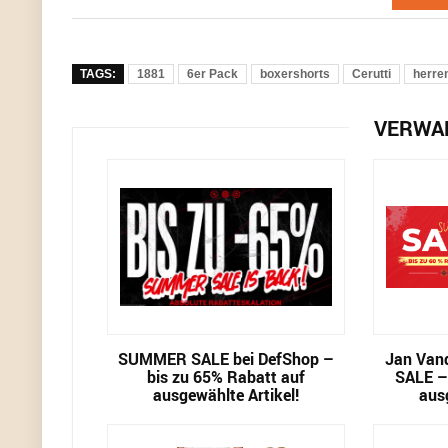
TAGS:
1881
6er Pack
boxershorts
Cerutti
herre
VERWA
SUMMER SALE bei DefShop –
Jan Van
bis zu 65% Rabatt auf
SALE –
ausgewählte Artikel!
aus