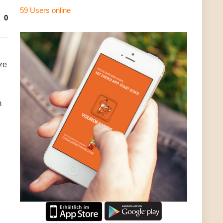
59 Users
online
0
ze
m