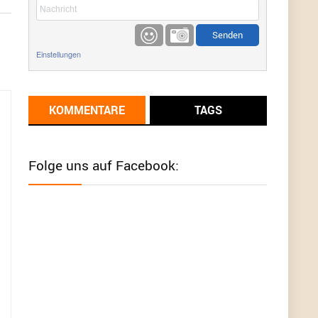
etwas
Günni
9/1/2022
6:17
Einstellungen
Ich glaube du hast den Sinn eines
Schnäppchenblogs noch immer nicht
verstanden?
KOMMENTARE
TAGS
Günni
9/1/2022
6:16
Dann schau mal bitte auf das Datum
Die
meisten Deals sind Tagespreise!
Folge uns auf Facebook:
User11493041
8/31/2022
7:10
Wird hier für 98,99 angeboten, bei Klick auf "Zum
Deal" sind es dann 140 Euro, das ist doch
Betrug am Kunden
Günni
7/30/2022
5:32
Wieso beschiss? Wir sind ein Schnäppchenblog
der "nur" auf Deals hinweist, wir selbst verkaufen
das Produkt nicht. Zudem ist das was du suchst
schon 2 Jahre her.