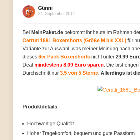
Günni
24. September 2014
Bei
MeinPaket.de
bekommt Ihr heute im Rahmen der
Cerruti 1881 Boxershorts (Größe M bis XXL)
für n
Variante zur Auswahl, was meiner Meinung nach aber 
dieses
6er Pack Boxershorts
nicht unter
29,99 Eur
Deal
mindestens 8,09 Euro sparen
. Die bisherigen
Durchschnitt nur
3,5 von 5 Sterne
.
Allerdings ist d
Produktdetails
:
Hochwertige Qualität
Hoher Tragekomfort, bequem und gute Passform