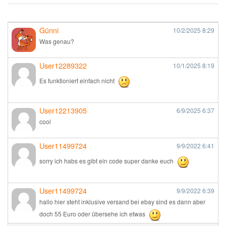
Günni
10/2/2025
8:29
Was genau?
User12289322
10/1/2025
8:19
Es funktioniert einfach nicht
User12213905
6/9/2025
6:37
cool
User11499724
9/9/2022
6:41
sorry ich habs es gibt ein code super danke euch
User11499724
9/9/2022
6:39
hallo hier steht inklusive versand bei ebay sind es dann aber
doch 55 Euro oder übersehe ich etwas