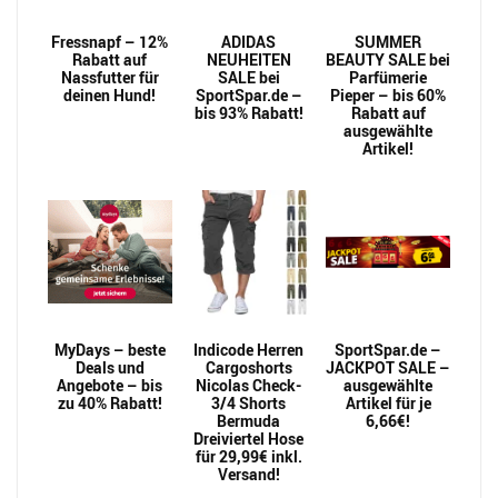
Fressnapf – 12%
ADIDAS
SUMMER
Rabatt auf
NEUHEITEN
BEAUTY SALE bei
Nassfutter für
SALE bei
Parfümerie
deinen Hund!
SportSpar.de –
Pieper – bis 60%
bis 93% Rabatt!
Rabatt auf
ausgewählte
Artikel!
MyDays – beste
Indicode Herren
SportSpar.de –
Deals und
Cargoshorts
JACKPOT SALE –
Angebote – bis
Nicolas Check-
ausgewählte
zu 40% Rabatt!
3/4 Shorts
Artikel für je
Bermuda
6,66€!
Dreiviertel Hose
für 29,99€ inkl.
Versand!