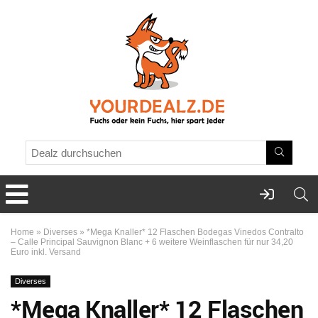
Home
»
Diverses
»
*Mega Knaller* 12 Flaschen Bodegas Vinedos Contralto
– Calle Principal Sauvignon Blanc + 6 weitere Weinflaschen für nur 34,20
Euro inkl. Versand
Diverses
*Mega Knaller* 12 Flaschen