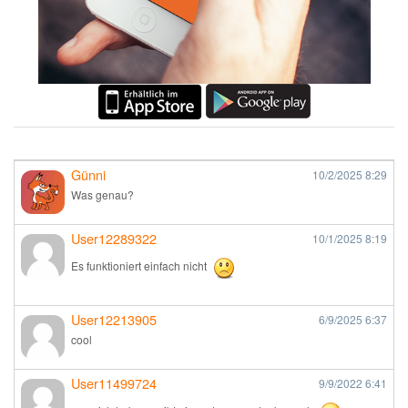
Günni
10/2/2025
8:29
Was genau?
User12289322
10/1/2025
8:19
Es funktioniert einfach nicht
User12213905
6/9/2025
6:37
cool
User11499724
9/9/2022
6:41