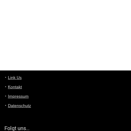
Wieso beschiss? Wir sind ein Schnäppchenblog der "nur" auf
Deals hinweist, wir selbst verkaufen das Produkt nicht. Zudem
ist das was du suchst schon 2 Jahre her.
User11448863
7/13/2022
3:39
von welchem Panel sprichst du?
User11448767
7/13/2022
1:15
... das Panel hat eine durchsichtige Folie - muss diese weg??
Günni
7/11/2022
5:43
Du hast eine Mail
Link Us
Kontakt
Günni
7/11/2022
5:40
Impressum
Ich schreib dir mal zurück!
Datenschutz
Günni
7/11/2022
5:40
Jo habs gefunden!
Folgt uns…