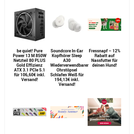
be quiet! Pure
Soundcore In-Ear
Fressnapf – 12%
Power 13 M 850W
Kopfhörer Sleep
Rabatt auf
Netzteil 80 PLUS
A30
Nassfutter für
Gold Effizienz
Wiederverwendbarer
deinen Hund!
ATX 3.1 PCIe 5.1
Ohrstöpsel
für 106,60€ inkl.
Schlafen Weiß für
Versand!
194,13€ inkl.
Versand!