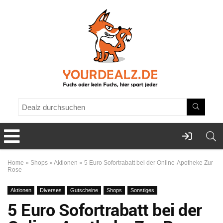
Home
»
Shops
»
Aktionen
»
5 Euro Sofortrabatt bei der Online-Apotheke Zur
Rose
Aktionen
Diverses
Gutscheine
Shops
Sonstiges
5 Euro Sofortrabatt bei der