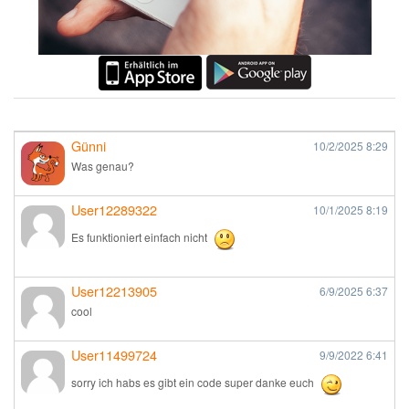
Günni
10/2/2025
8:29
Was genau?
User12289322
10/1/2025
8:19
Es funktioniert einfach nicht
User12213905
6/9/2025
6:37
cool
User11499724
9/9/2022
6:41
sorry ich habs es gibt ein code super danke euch