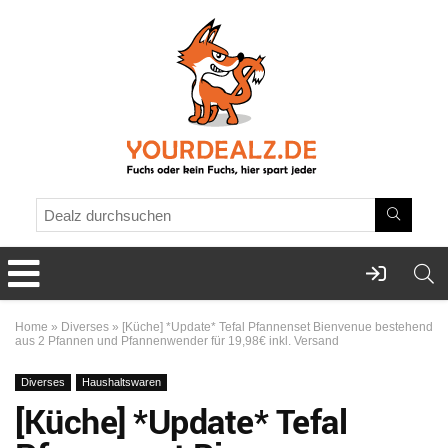
Home
»
Diverses
»
[Küche] *Update* Tefal Pfannenset Bienvenue bestehend
aus 2 Pfannen und Pfannenwender für 19,98€ inkl. Versand
Diverses
Haushaltswaren
[Küche] *Update* Tefal