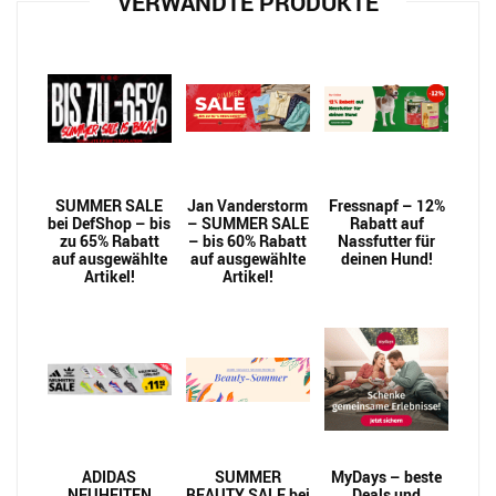
VERWANDTE PRODUKTE
SUMMER SALE
Jan Vanderstorm
Fressnapf – 12%
bei DefShop – bis
– SUMMER SALE
Rabatt auf
zu 65% Rabatt
– bis 60% Rabatt
Nassfutter für
auf ausgewählte
auf ausgewählte
deinen Hund!
Artikel!
Artikel!
ADIDAS
SUMMER
MyDays – beste
NEUHEITEN
BEAUTY SALE bei
Deals und