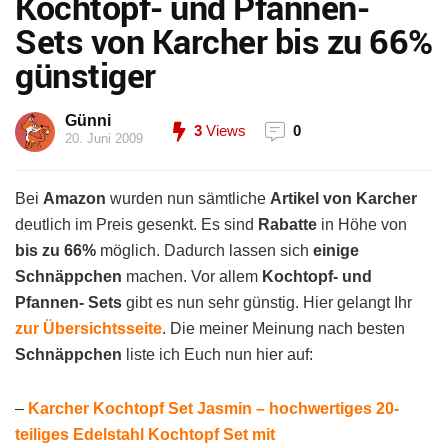
Kochtopf- und Pfannen-
Sets von Karcher bis zu 66%
günstiger
Günni
3
Views
0
20. Juni 2009
Bei
Amazon
wurden nun sämtliche
Artikel von Karcher
deutlich im Preis gesenkt. Es sind
Rabatte
in Höhe von
bis zu 66%
möglich. Dadurch lassen sich
einige
Schnäppchen
machen. Vor allem
Kochtopf- und
Pfannen- Sets
gibt es nun sehr günstig. Hier gelangt Ihr
zur Übersichtsseite
. Die meiner Meinung nach besten
Schnäppchen
liste ich Euch nun hier auf:
–
Karcher Kochtopf Set Jasmin – hochwertiges 20-
teiliges Edelstahl Kochtopf Set mit