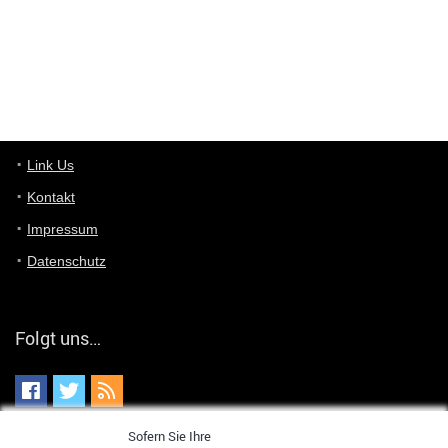
von welchem Panel sprichst du?
User11448767
7/13/2022
1:15
... das Panel hat eine durchsichtige Folie - muss diese weg??
Günni
7/11/2022
5:43
Du hast eine Mail
Link Us
Kontakt
Günni
7/11/2022
5:40
Impressum
Ich schreib dir mal zurück!
Datenschutz
Günni
7/11/2022
5:40
Jo habs gefunden!
Folgt uns…
ALIENWESEN
7/11/2022
5:40
alternativ Email senden an admin@yourdealz.de ?
ALIENWESEN
7/11/2022
5:38
Sofern Sie Ihre