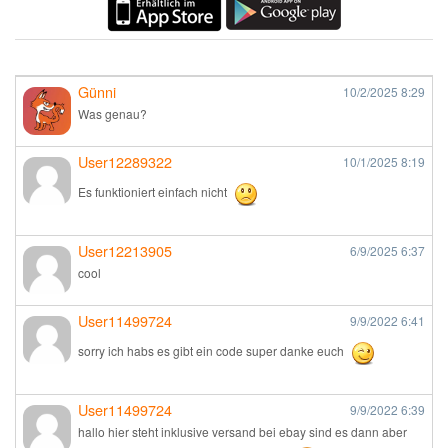
Günni
10/2/2025
8:29
Was genau?
User12289322
10/1/2025
8:19
Es funktioniert einfach nicht
User12213905
6/9/2025
6:37
cool
User11499724
9/9/2022
6:41
sorry ich habs es gibt ein code super danke euch
User11499724
9/9/2022
6:39
hallo hier steht inklusive versand bei ebay sind es dann aber