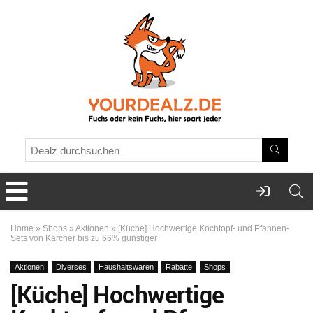
Home
»
Shops
»
Aktionen
»
[Küche] Hochwertige Kochtopf- und Pfannen-
Sets von Karcher bis zu 66% günstiger
Aktionen
Diverses
Haushaltswaren
Rabatte
Shops
[Küche] Hochwertige