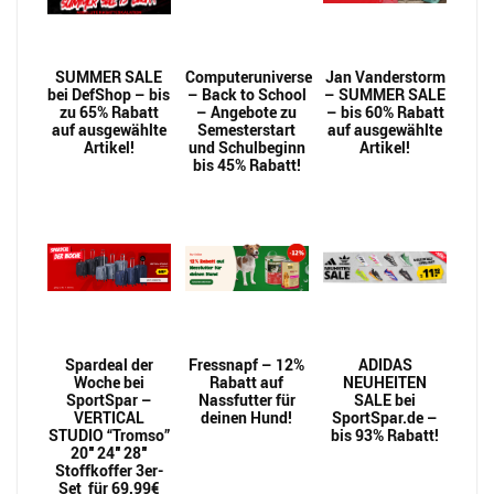
SUMMER SALE
Computeruniverse
Jan Vanderstorm
bei DefShop – bis
– Back to School
– SUMMER SALE
zu 65% Rabatt
– Angebote zu
– bis 60% Rabatt
auf ausgewählte
Semesterstart
auf ausgewählte
Artikel!
und Schulbeginn
Artikel!
bis 45% Rabatt!
Spardeal der
Fressnapf – 12%
ADIDAS
Woche bei
Rabatt auf
NEUHEITEN
SportSpar –
Nassfutter für
SALE bei
VERTICAL
deinen Hund!
SportSpar.de –
STUDIO “Tromso”
bis 93% Rabatt!
20″ 24″ 28″
Stoffkoffer 3er-
Set für 69,99€