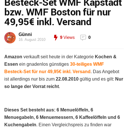
Besteck-Set WMF Kapstadt
bzw. WMF Boston für nur
49,95€ inkl. Versand
Günni
9
Views
0
16. August 2010
Amazon
verkauft seit heute in der Kategorie
Kochen &
Essen
ein gnadenlos günstiges
30-teiliges WMF
Besteck-Set für nur 49,95€ inkl. Versand
. Das Angebot
ist allerdings nur bis zum
22.08.2010
gültig und es gilt:
Nur
so lange der Vorrat reicht
.
Dieses Set besteht aus: 6 Menuelöffeln, 6
Menuegabeln, 6 Menuemessern, 6 Kaffeelöffeln und 6
Kuchengabeln
. Einen Vergleichspreis zu finden war