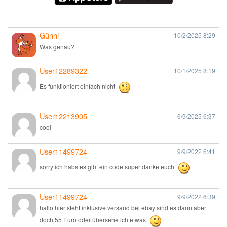
Günni
10/2/2025
8:29
Was genau?
User12289322
10/1/2025
8:19
Es funktioniert einfach nicht
User12213905
6/9/2025
6:37
cool
User11499724
9/9/2022
6:41
sorry ich habs es gibt ein code super danke euch
User11499724
9/9/2022
6:39
hallo hier steht inklusive versand bei ebay sind es dann aber
doch 55 Euro oder übersehe ich etwas