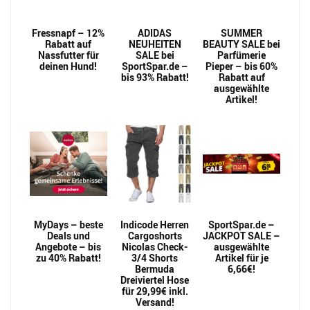
Fressnapf – 12%
ADIDAS
SUMMER
Rabatt auf
NEUHEITEN
BEAUTY SALE bei
Nassfutter für
SALE bei
Parfümerie
deinen Hund!
SportSpar.de –
Pieper – bis 60%
bis 93% Rabatt!
Rabatt auf
ausgewählte
Artikel!
MyDays – beste
Indicode Herren
SportSpar.de –
Deals und
Cargoshorts
JACKPOT SALE –
Angebote – bis
Nicolas Check-
ausgewählte
zu 40% Rabatt!
3/4 Shorts
Artikel für je
Bermuda
6,66€!
Dreiviertel Hose
für 29,99€ inkl.
Versand!