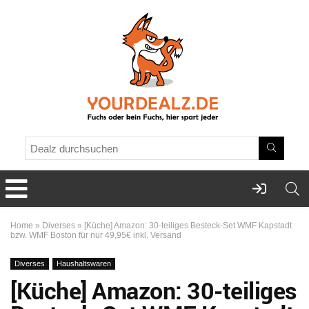
Home
»
Diverses
»
[Küche] Amazon: 30-teiliges Besteck-Set WMF Kapstadt
bzw. WMF Boston für nur 49,95€ inkl. Versand
Diverses
Haushaltswaren
[Küche] Amazon: 30-teiliges