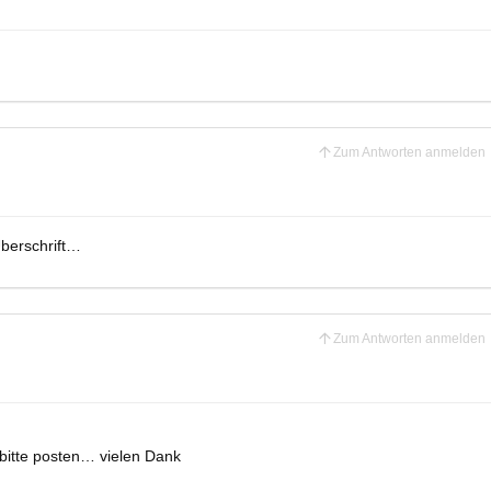
Zum Antworten anmelden
Überschrift…
Zum Antworten anmelden
 bitte posten… vielen Dank