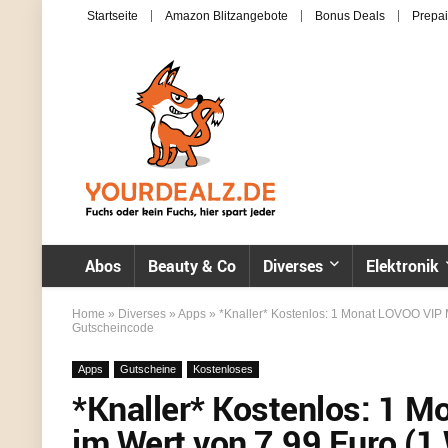
Startseite
Amazon Blitzangebote
Bonus Deals
Prepai
Abos
Beauty & Co
Diverses
Elektronik
Home
»
Diverses
»
Apps
»
*Knaller* Kostenlos: 1 Monat LOVOO VIP 
Gutscheincode
Apps
Gutscheine
Kostenloses
*Knaller* Kostenlos: 1 M
im Wert von 7,99 Euro (