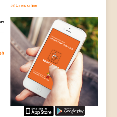
53 Users
online
ts
eb