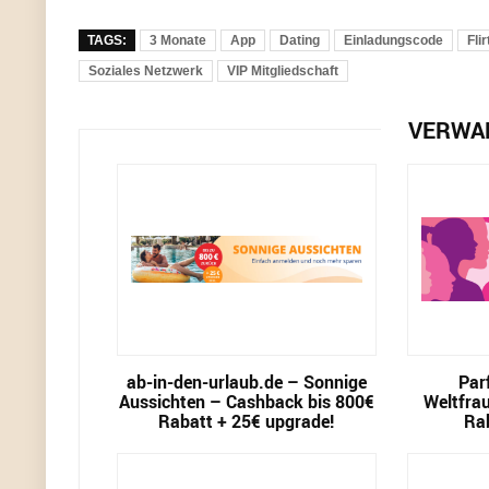
TAGS:
3 Monate
App
Dating
Einladungscode
Fli
Soziales Netzwerk
VIP Mitgliedschaft
VERWA
ab-in-den-urlaub.de – Sonnige
Par
Aussichten – Cashback bis 800€
Weltfra
Rabatt + 25€ upgrade!
Ra