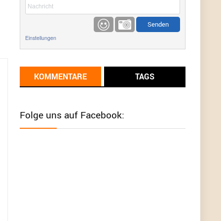
etwas
Günni
9/1/2022
6:17
Einstellungen
Ich glaube du hast den Sinn eines
Schnäppchenblogs noch immer nicht
verstanden?
KOMMENTARE
TAGS
Günni
9/1/2022
6:16
Dann schau mal bitte auf das Datum
Die
meisten Deals sind Tagespreise!
Folge uns auf Facebook:
User11493041
8/31/2022
7:10
Wird hier für 98,99 angeboten, bei Klick auf "Zum
Deal" sind es dann 140 Euro, das ist doch
Betrug am Kunden
Günni
7/30/2022
5:32
Wieso beschiss? Wir sind ein Schnäppchenblog
der "nur" auf Deals hinweist, wir selbst verkaufen
das Produkt nicht. Zudem ist das was du suchst
schon 2 Jahre her.