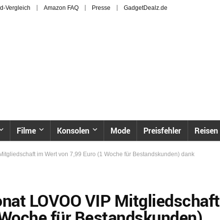
d-Vergleich
Amazon FAQ
Presse
GadgetDealz.de
Filme
Konsolen
Mode
Preisfehler
Reisen
Mitgliedschaft im Wert von 7,99 Euro (1 Woche für Bestandskunden) dank
onat LOVOO VIP Mitgliedschaft
1 Woche für Bestandskunden)