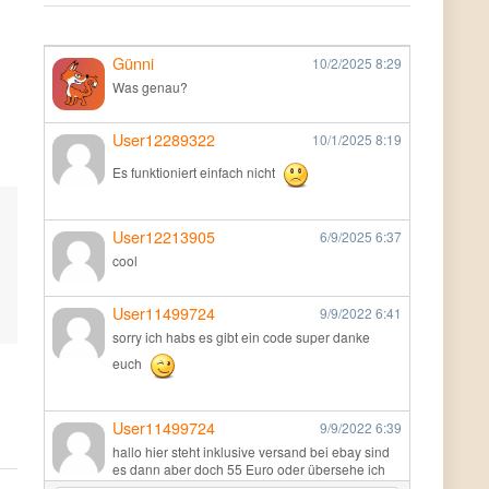
Günni
10/2/2025
8:29
Was genau?
User12289322
10/1/2025
8:19
Es funktioniert einfach nicht
User12213905
6/9/2025
6:37
cool
User11499724
9/9/2022
6:41
sorry ich habs es gibt ein code super danke
euch
User11499724
9/9/2022
6:39
hallo hier steht inklusive versand bei ebay sind
es dann aber doch 55 Euro oder übersehe ich