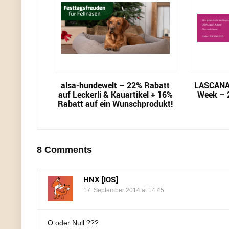
alsa-hundewelt – 22% Rabatt
LASCANA
auf Leckerli & Kauartikel + 16%
Week – 2
Rabatt auf ein Wunschprodukt!
8 Comments
HNX [IOS]
17. September 2014 at 14:45
O oder Null ???