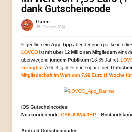
dank Gutscheincode
Günni
28. Oktober 2014
Eigentlich ein
App-Tipp
aber dennoch packe ich dies
LOVOO
ist
mit über 12 Millionen Mitgliedern
eins d
überwiegend
jungem Publikum
(18-35 Jahre).
LOV
verfügbar
. Aktuell gibt es nun sogar einen
Gutschei
Mitgliedschaft im Wert von 7,99 Euro (1 Woche f
iOS Gutscheincodes:
Neukundencode
:
CSK-80W4-3HP
–
Bestandskun
Android Gutscheincodes: