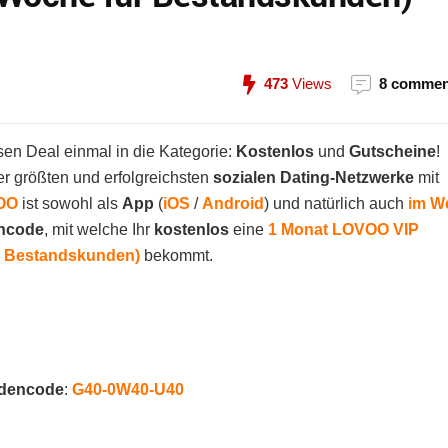
473
Views
8 commen
en Deal einmal in die Kategorie:
Kostenlos
und
Gutscheine
!
er größten und erfolgreichsten
sozialen Dating-Netzwerke
mit
OO
ist sowohl als
App
(
iOS
/
Android
) und natürlich auch
im W
ncode
, mit welche Ihr
kostenlos
eine
1 Monat LOVOO VIP
ür Bestandskunden)
bekommt.
dencode
:
G40-0W40-U40