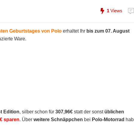
1
Views
sten Geburtstages von Polo
erhaltet Ihr
bis zum 07. August
uzierte Ware.
t Edition
, silber schon für
307,96€
statt der sonst
üblichen
0€ sparen
. Über
weitere Schnäppchen
bei
Polo-Motorrad
hab