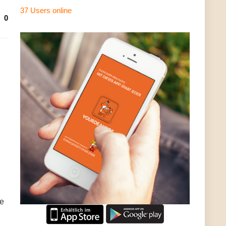
37 Users
online
0
e