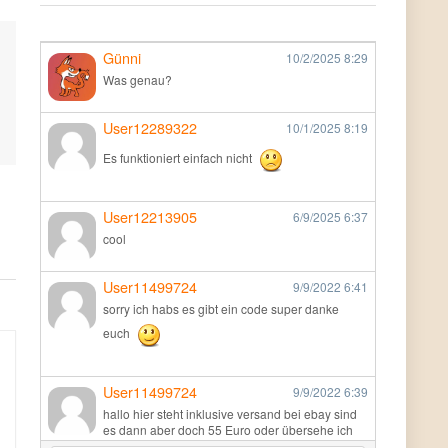
Günni
10/2/2025
8:29
Was genau?
User12289322
10/1/2025
8:19
Es funktioniert einfach nicht
User12213905
6/9/2025
6:37
cool
User11499724
9/9/2022
6:41
sorry ich habs es gibt ein code super danke
euch
User11499724
9/9/2022
6:39
hallo hier steht inklusive versand bei ebay sind
es dann aber doch 55 Euro oder übersehe ich