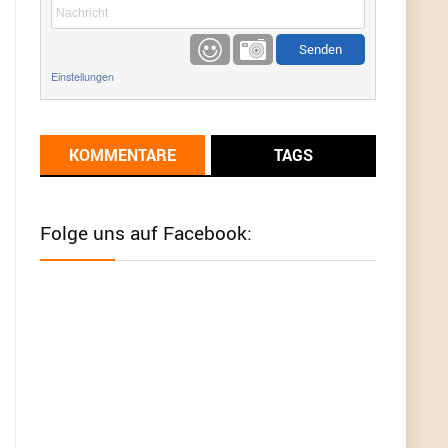
etwas
Günni
9/1/2022
6:17
Einstellungen
Ich glaube du hast den Sinn eines
Schnäppchenblogs noch immer nicht
verstanden?
KOMMENTARE
TAGS
Günni
9/1/2022
6:16
Dann schau mal bitte auf das Datum
Die
meisten Deals sind Tagespreise!
Folge uns auf Facebook:
User11493041
8/31/2022
7:10
Wird hier für 98,99 angeboten, bei Klick auf "Zum
Deal" sind es dann 140 Euro, das ist doch
Betrug am Kunden
Günni
7/30/2022
5:32
Wieso beschiss? Wir sind ein Schnäppchenblog
der "nur" auf Deals hinweist, wir selbst verkaufen
das Produkt nicht. Zudem ist das was du suchst
schon 2 Jahre her.