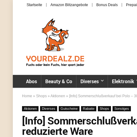
Startseite
Amazon Blitzangebote
Bonus Deals
Prepai
Abos
Beauty & Co
Diverses
Elektronik
Home
»
Shops
»
Aktionen
»
[Info] Sommerschlußverkauf bei Polo – 3
Aktionen
Diverses
Gutscheine
Rabatte
Shops
Sonstiges
[Info] Sommerschlußverka
reduzierte Ware