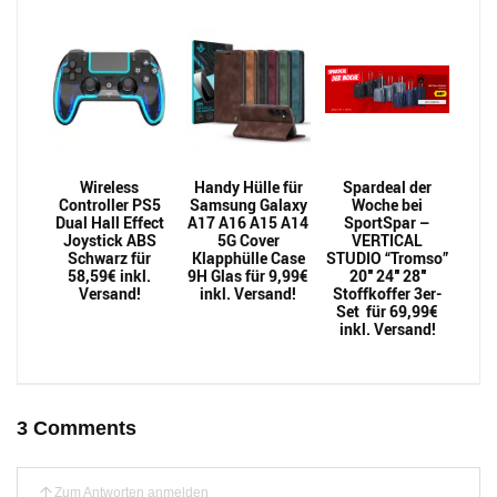
Wireless
Handy Hülle für
Spardeal der
Controller PS5
Samsung Galaxy
Woche bei
Dual Hall Effect
A17 A16 A15 A14
SportSpar –
Joystick ABS
5G Cover
VERTICAL
Schwarz für
Klapphülle Case
STUDIO “Tromso”
58,59€ inkl.
9H Glas für 9,99€
20″ 24″ 28″
Versand!
inkl. Versand!
Stoffkoffer 3er-
Set für 69,99€
inkl. Versand!
3 Comments
Zum Antworten anmelden