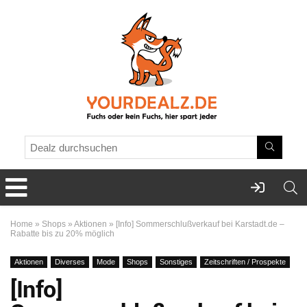
Home
»
Shops
»
Aktionen
»
[Info] Sommerschlußverkauf bei Karstadt.de –
Rabatte bis zu 20% möglich
Aktionen
Diverses
Mode
Shops
Sonstiges
Zeitschriften / Prospekte
[Info]