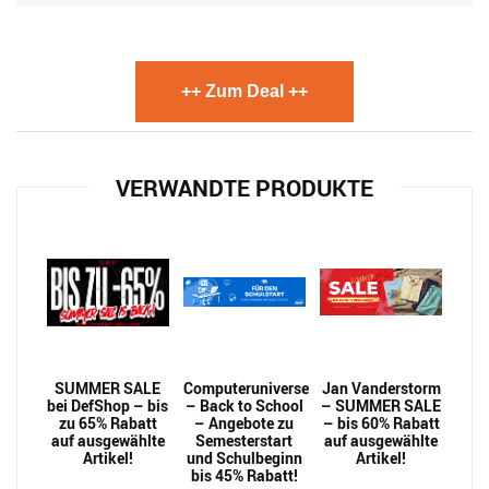
++ Zum Deal ++
VERWANDTE PRODUKTE
SUMMER SALE
Computeruniverse
Jan Vanderstorm
bei DefShop – bis
– Back to School
– SUMMER SALE
zu 65% Rabatt
– Angebote zu
– bis 60% Rabatt
auf ausgewählte
Semesterstart
auf ausgewählte
Artikel!
und Schulbeginn
Artikel!
bis 45% Rabatt!