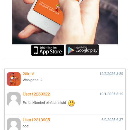
Günni
10/2/2025
8:29
Was genau?
User12289322
10/1/2025
8:19
Es funktioniert einfach nicht
User12213905
6/9/2025
6:37
cool