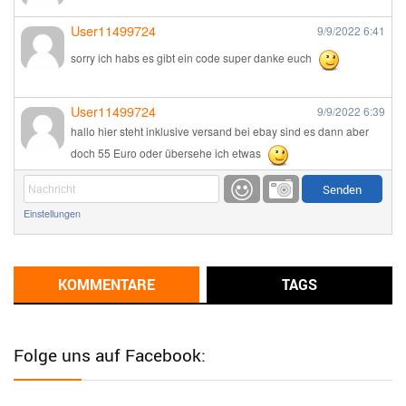
User11499724
9/9/2022
6:41
sorry ich habs es gibt ein code super danke euch
User11499724
9/9/2022
6:39
hallo hier steht inklusive versand bei ebay sind es dann aber
doch 55 Euro oder übersehe ich etwas
Günni
9/1/2022
6:17
Einstellungen
Ich glaube du hast den Sinn eines Schnäppchenblogs noch
immer nicht verstanden?
Günni
KOMMENTARE
TAGS
9/1/2022
6:16
Dann schau mal bitte auf das Datum
Die meisten Deals
sind Tagespreise!
Folge uns auf Facebook:
User11493041
8/31/2022
7:10
Wird hier für 98,99 angeboten, bei Klick auf "Zum Deal" sind es