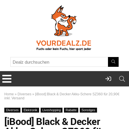
Home
»
Diverses
»
[iBood] Black & Decker Akku-Schere SZ360 für 20,90€
inkl. Versand
Diverses
Elektronik
Liveshopping
Rabatte
Sonstiges
[iBood] Black & Decker