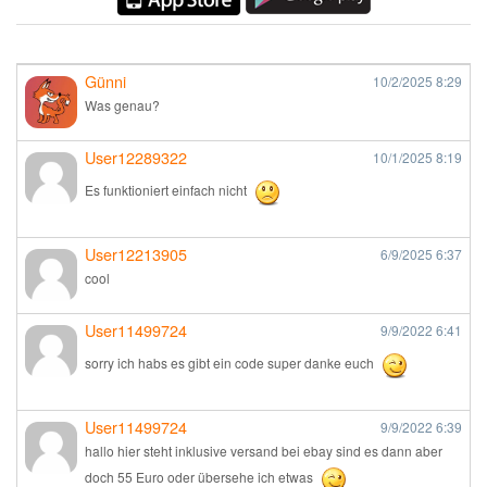
Günni
10/2/2025
8:29
Was genau?
User12289322
10/1/2025
8:19
Es funktioniert einfach nicht
User12213905
6/9/2025
6:37
cool
User11499724
9/9/2022
6:41
sorry ich habs es gibt ein code super danke euch
User11499724
9/9/2022
6:39
hallo hier steht inklusive versand bei ebay sind es dann aber
doch 55 Euro oder übersehe ich etwas