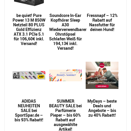
be quiet! Pure
Soundcore In-Ear
Fressnapf – 12%
Power 13 M 850W
Kopfhörer Sleep
Rabatt auf
Netzteil 80 PLUS
A30
Nassfutter für
Gold Effizienz
Wiederverwendbarer
deinen Hund!
ATX 3.1 PCIe 5.1
Ohrstöpsel
für 106,60€ inkl.
Schlafen Weiß für
Versand!
194,13€ inkl.
Versand!
ADIDAS
SUMMER
MyDays – beste
NEUHEITEN
BEAUTY SALE bei
Deals und
SALE bei
Parfümerie
Angebote – bis
SportSpar.de –
Pieper – bis 60%
zu 40% Rabatt!
bis 93% Rabatt!
Rabatt auf
ausgewählte
Artikel!