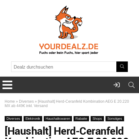
Home
»
Diverses
»
[Haushalt] Herd-Ceranfeld Kombination AEG E 20.220
MX ab 449€ inkl. Versand
Diverses
Elektronik
Haushaltswaren
Rabatte
Shops
Sonstiges
[Haushalt] Herd-Ceranfeld