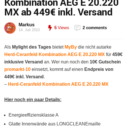
Kombination AEG E 20.220
MX ab 449€ inkl. Versand
Markus
5
Views
2 comments
14. Juli 2010
Als
Mylight des Tages
bietet
MyBy
die nicht autarke
Herd-Ceranfeld Kombination AEG E 20.220 MX
für
459€
inklusive Versand
an. Wer nun noch den
10€ Gutschein
promarkt-10
einsetzt, kommt auf einen
Endpreis von
449€ inkl. Versand
.
–
Herd-Ceranfeld Kombination AEG E 20.220 MX
Hier noch ein paar Details:
Energieeffiziensklasse A
Glatte Innenwände aus LONGCLEANEmaille