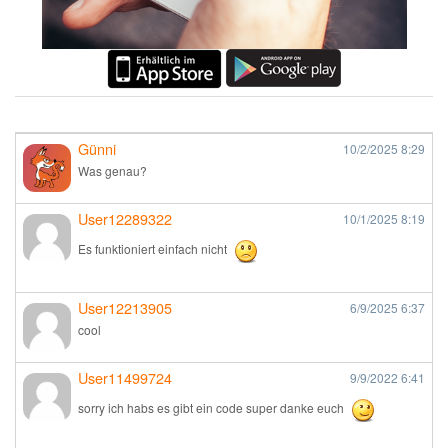
Günni
10/2/2025
8:29
Was genau?
User12289322
10/1/2025
8:19
Es funktioniert einfach nicht
User12213905
6/9/2025
6:37
cool
User11499724
9/9/2022
6:41
sorry ich habs es gibt ein code super danke euch