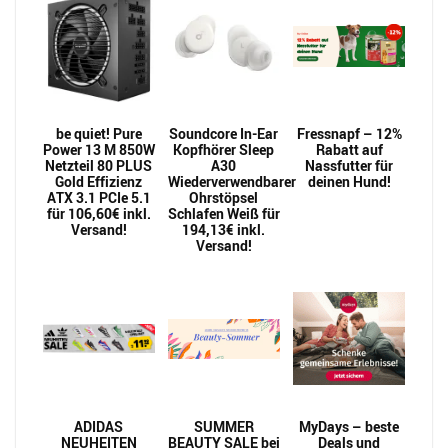
be quiet! Pure
Soundcore In-Ear
Fressnapf – 12%
Power 13 M 850W
Kopfhörer Sleep
Rabatt auf
Netzteil 80 PLUS
A30
Nassfutter für
Gold Effizienz
Wiederverwendbarer
deinen Hund!
ATX 3.1 PCIe 5.1
Ohrstöpsel
für 106,60€ inkl.
Schlafen Weiß für
Versand!
194,13€ inkl.
Versand!
ADIDAS
SUMMER
MyDays – beste
NEUHEITEN
BEAUTY SALE bei
Deals und