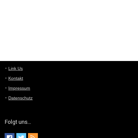
ist das was du suchst schon 2 Jahre her.
User11448863
7/13/2022
3:39
von welchem Panel sprichst du?
User11448767
7/13/2022
1:15
... das Panel hat eine durchsichtige Folie - muss diese weg??
Günni
7/11/2022
5:43
Du hast eine Mail
Link Us
Kontakt
Günni
7/11/2022
5:40
Impressum
Ich schreib dir mal zurück!
Datenschutz
Günni
7/11/2022
5:40
Jo habs gefunden!
Folgt uns…
ALIENWESEN
7/11/2022
5:40
alternativ Email senden an admin@yourdealz.de ?