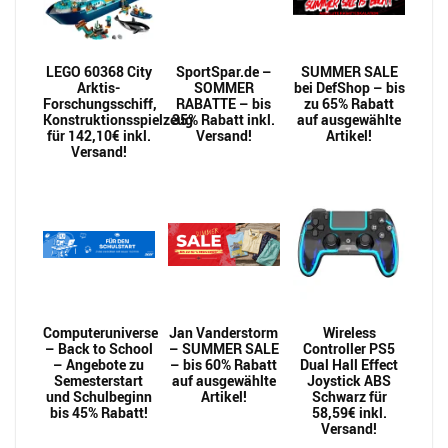
LEGO 60368 City
SportSpar.de –
SUMMER SALE
Arktis-
SOMMER
bei DefShop – bis
Forschungsschiff,
RABATTE – bis
zu 65% Rabatt
Konstruktionsspielzeug
35% Rabatt inkl.
auf ausgewählte
für 142,10€ inkl.
Versand!
Artikel!
Versand!
Computeruniverse
Jan Vanderstorm
Wireless
– Back to School
– SUMMER SALE
Controller PS5
– Angebote zu
– bis 60% Rabatt
Dual Hall Effect
Semesterstart
auf ausgewählte
Joystick ABS
und Schulbeginn
Artikel!
Schwarz für
bis 45% Rabatt!
58,59€ inkl.
Versand!