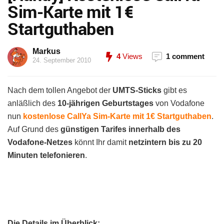
Sim-Karte mit 1€
Startguthaben
Markus
4
Views
1 comment
24. September 2010
Nach dem tollen Angebot der
UMTS-Sticks
gibt es
anläßlich des
10-jährigen Geburtstages
von Vodafone
nun
kostenlose CallYa Sim-Karte mit 1€ Startguthaben
.
Auf Grund des
günstigen Tarifes innerhalb des
Vodafone-Netzes
könnt Ihr damit
netzintern bis zu 20
Minuten telefonieren
.
Die Details im Überblick: