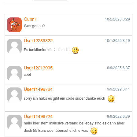
Günni
10/2/2025
8:29
Was genau?
User12289322
10/1/2025
8:19
Es funktioniert einfach nicht
User12213905
6/9/2025
6:37
cool
User11499724
9/9/2022
6:41
sorry ich habs es gibt ein code super danke euch
User11499724
9/9/2022
6:39
hallo hier steht inklusive versand bei ebay sind es dann aber
doch 55 Euro oder übersehe ich etwas