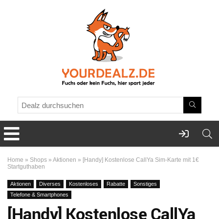
Home
»
Shops
»
Aktionen
»
[Handy] Kostenlose CallYa Sim-Karte mit 1€
Startguthaben
Aktionen
Diverses
Kostenloses
Rabatte
Sonstiges
Telefone & Smartphones
[Handy] Kostenlose CallYa