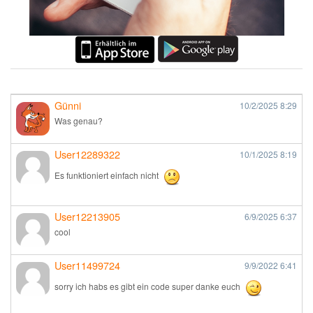
Günni
10/2/2025
8:29
Was genau?
User12289322
10/1/2025
8:19
Es funktioniert einfach nicht
User12213905
6/9/2025
6:37
cool
User11499724
9/9/2022
6:41
sorry ich habs es gibt ein code super danke euch