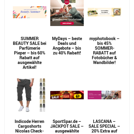
SUMMER
MyDays – beste
myphotobook –
BEAUTY SALE bei
Deals und
bis 45%
Parfümerie
Angebote – bis
SOMMER-
Pieper – bis 60%
zu 40% Rabatt!
RABATT auf
Rabatt auf
Fotobücher &
ausgewählte
Wandbilder!
Artikel!
Indicode Herren
SportSpar.de –
LASCANA –
Cargoshorts
JACKPOT SALE –
SALE SPECIAL –
Nicolas Check-
ausgewählte
20% Extra auf