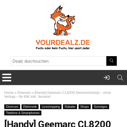
Home
»
Diverses
»
[Handy] Geemarc CL8200 Seniorenhandy – ohne
Vertrag – für 69€ inkl. Versand
Diverses
Elektronik
Liveshopping
Rabatte
Shops
Sonstiges
Telefone & Smartphones
[Handy] Geemarc CL8200