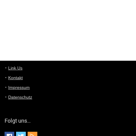
ist das was du suchst schon 2 Jahre her.
User11448863
7/13/2022
3:39
von welchem Panel sprichst du?
User11448767
7/13/2022
1:15
... das Panel hat eine durchsichtige Folie - muss diese weg??
Günni
7/11/2022
5:43
Du hast eine Mail
Link Us
Kontakt
Günni
7/11/2022
5:40
Impressum
Ich schreib dir mal zurück!
Datenschutz
Günni
7/11/2022
5:40
Jo habs gefunden!
Folgt uns…
ALIENWESEN
7/11/2022
5:40
alternativ Email senden an admin@yourdealz.de ?