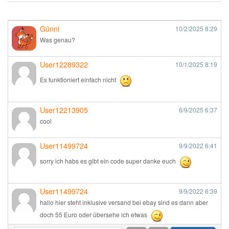
Günni
10/2/2025
8:29
Was genau?
User12289322
10/1/2025
8:19
Es funktioniert einfach nicht
User12213905
6/9/2025
6:37
cool
User11499724
9/9/2022
6:41
sorry ich habs es gibt ein code super danke euch
User11499724
9/9/2022
6:39
hallo hier steht inklusive versand bei ebay sind es dann aber
doch 55 Euro oder übersehe ich etwas