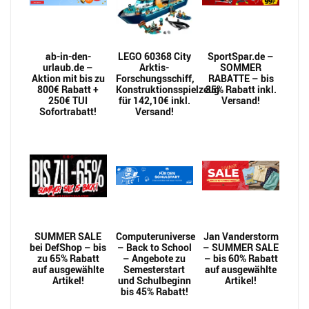
ab-in-den-
LEGO 60368 City
SportSpar.de –
urlaub.de –
Arktis-
SOMMER
Aktion mit bis zu
Forschungsschiff,
RABATTE – bis
800€ Rabatt +
Konstruktionsspielzeug
35% Rabatt inkl.
250€ TUI
für 142,10€ inkl.
Versand!
Sofortrabatt!
Versand!
SUMMER SALE
Computeruniverse
Jan Vanderstorm
bei DefShop – bis
– Back to School
– SUMMER SALE
zu 65% Rabatt
– Angebote zu
– bis 60% Rabatt
auf ausgewählte
Semesterstart
auf ausgewählte
Artikel!
und Schulbeginn
Artikel!
bis 45% Rabatt!