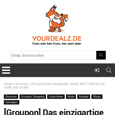
Home
»
Diverses
»
[Groupon] Das einzigartige Sport1 WM-T-Shirt für nur
9,99€ statt 19,90€
Diverses
Groupon Shopping
Gutscheine
Mode
Rabatte
Shops
Sonstiges
[Groupon] Das einzigartige