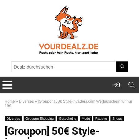
Home
»
Diverses
»
[Groupon] 50€ Style-Invaders.com Wertgutschein für nur
19€
Diverses
Groupon Shopping
Gutscheine
Mode
Rabatte
Shops
[Groupon] 50€ Style-