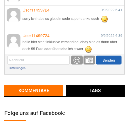
User11499724
9/9/2022
6:41
sorry ich habs es gibt ein code super danke euch
User11499724
9/9/2022
6:39
hallo hier steht inklusive versand bei ebay sind es dann aber
doch 55 Euro oder übersehe ich etwas
Günni
9/1/2022
6:17
Einstellungen
Ich glaube du hast den Sinn eines Schnäppchenblogs noch
immer nicht verstanden?
Günni
KOMMENTARE
TAGS
9/1/2022
6:16
Dann schau mal bitte auf das Datum
Die meisten Deals
sind Tagespreise!
Folge uns auf Facebook:
User11493041
8/31/2022
7:10
Wird hier für 98,99 angeboten, bei Klick auf "Zum Deal" sind es