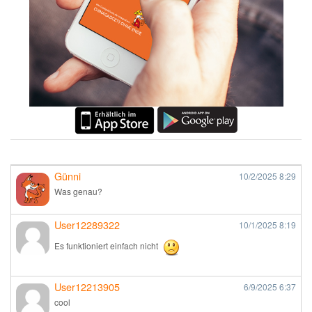
Günni
10/2/2025
8:29
Was genau?
User12289322
10/1/2025
8:19
Es funktioniert einfach nicht
User12213905
6/9/2025
6:37
cool