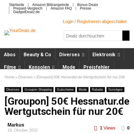
Startseite
Amazon Blitzangebote
Bonus Deals
Prepaid-Vergleich
Amazon FAQ
Presse
GadgetDealz.de
Login / Registrieren abgeschaltet
Abos
Beauty & Co
Diverses
Elektronik
Filme
Konsolen
Mode
Preisfehler
Home
»
Diverses
»
[Groupon] 50€ Hessnatur.de Wertgutschein für nur 20€
Reisen
Shops
Outlets
Diverses
Groupon Shopping
Gutscheine
Mode
Rabatte
Sonstiges
[Groupon] 50€ Hessnatur.de
Wertgutschein für nur 20€
Markus
1
Views
0
19. Oktober 2010