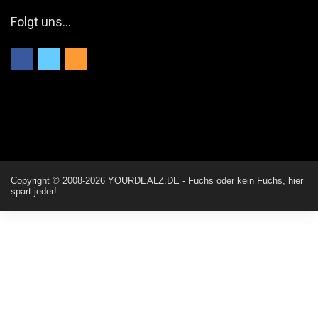
Folgt uns…
ALIENWESEN
nein, Dealübeschrift: DDownload
Günni
ist es der deal den ich gerade gepostet habe?
ALIENWESEN
Ich habe nun nochmal den DEAL eingesendet: Dein Deal
wurde erfolgreich gesendet. Vielen Dank!
Copyright © 2008-2026 YOURDEALZ.DE - Fuchs oder kein Fuchs, hier
spart jeder!
ALIENWESEN
direkt hier über Deal melde Button
User11445886
direkt hier über Deal melde Button
Günni
Hallo, wohin hast du den Deal denn geschickt?