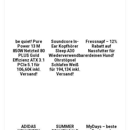
be quiet! Pure
Soundcore In-
Fressnapf – 12%
Power 13 M
Ear Kopfhörer
Rabatt auf
850W Netzteil 80
Sleep A30
Nassfutter für
PLUS Gold
Wiederverwendbarer
deinen Hund!
Effizienz ATX 3.1
Ohrstöpsel
PCIe 5.1 für
Schlafen Weiß
106,60€ inkl.
für 194,13€ inkl.
Versand!
Versand!
ADIDAS
SUMMER
MyDays – beste