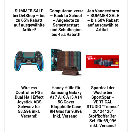
SUMMER SALE
Computeruniverse
Jan Vanderstorm
bei DefShop – bis
– Back to School
– SUMMER SALE
zu 65% Rabatt
– Angebote zu
– bis 60% Rabatt
auf ausgewählte
Semesterstart
auf ausgewählte
Artikel!
und Schulbeginn
Artikel!
bis 45% Rabatt!
Wireless
Handy Hülle für
Spardeal der
Controller PS5
Samsung Galaxy
Woche bei
Dual Hall Effect
A17 A16 A15 A14
SportSpar –
Joystick ABS
5G Cover
VERTICAL
Schwarz für
Klapphülle Case
STUDIO “Tromso”
58,59€ inkl.
9H Glas für 9,99€
20″ 24″ 28″
Versand!
inkl. Versand!
Stoffkoffer 3er-
Set für 69,99€
inkl. Versand!