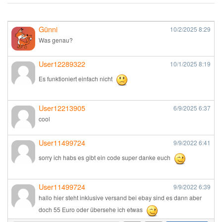
Günni
10/2/2025
8:29
Was genau?
User12289322
10/1/2025
8:19
Es funktioniert einfach nicht
User12213905
6/9/2025
6:37
cool
User11499724
9/9/2022
6:41
sorry ich habs es gibt ein code super danke euch
User11499724
9/9/2022
6:39
hallo hier steht inklusive versand bei ebay sind es dann aber
doch 55 Euro oder übersehe ich etwas