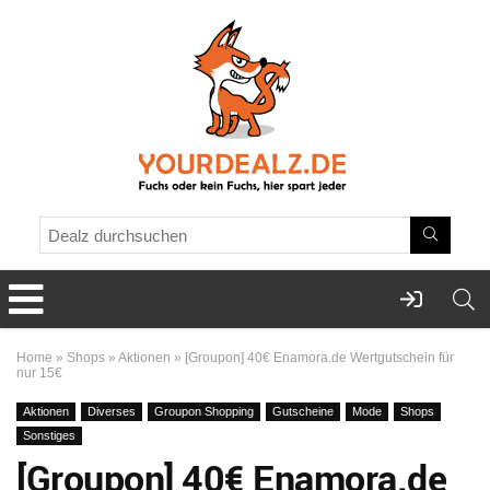
Home
»
Shops
»
Aktionen
»
[Groupon] 40€ Enamora.de Wertgutschein für
nur 15€
Aktionen
Diverses
Groupon Shopping
Gutscheine
Mode
Shops
Sonstiges
[Groupon] 40€ Enamora.de