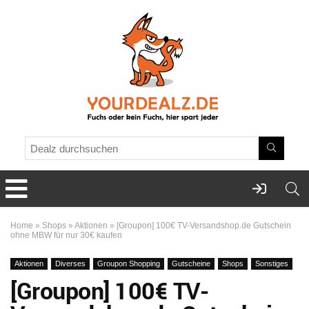
Home
»
Shops
»
Aktionen
»
[Groupon] 100€ TV-Versandshop.de Gutschein
ohne MBW für nur 30€ kaufen
Aktionen
Diverses
Groupon Shopping
Gutscheine
Shops
Sonstiges
[Groupon] 100€ TV-