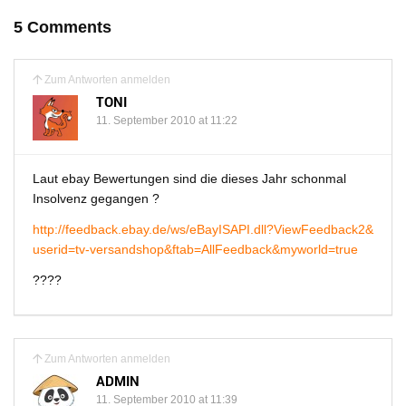
5 Comments
Zum Antworten anmelden
TONI
11. September 2010 at 11:22
Laut ebay Bewertungen sind die dieses Jahr schonmal
Insolvenz gegangen ?
http://feedback.ebay.de/ws/eBayISAPI.dll?ViewFeedback2&
userid=tv-versandshop&ftab=AllFeedback&myworld=true
????
Zum Antworten anmelden
ADMIN
11. September 2010 at 11:39