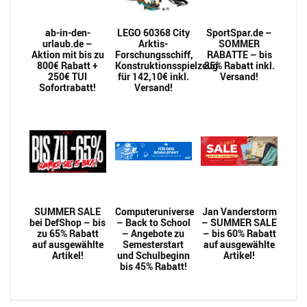
ab-in-den-
LEGO 60368 City
SportSpar.de –
urlaub.de –
Arktis-
SOMMER
Aktion mit bis zu
Forschungsschiff,
RABATTE – bis
800€ Rabatt +
Konstruktionsspielzeug
35% Rabatt inkl.
250€ TUI
für 142,10€ inkl.
Versand!
Sofortrabatt!
Versand!
SUMMER SALE
Computeruniverse
Jan Vanderstorm
bei DefShop – bis
– Back to School
– SUMMER SALE
zu 65% Rabatt
– Angebote zu
– bis 60% Rabatt
auf ausgewählte
Semesterstart
auf ausgewählte
Artikel!
und Schulbeginn
Artikel!
bis 45% Rabatt!