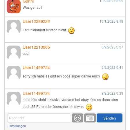
Günni
10/2/2025
8:29
Was genau?
User12289322
10/1/2025
8:19
Es funktioniert einfach nicht
User12213905
6/9/2025
6:37
cool
User11499724
9/9/2022
6:41
sorry ich habs es gibt ein code super danke euch
User11499724
9/9/2022
6:39
hallo hier steht inklusive versand bei ebay sind es dann aber
doch 55 Euro oder übersehe ich etwas
Günni
9/1/2022
6:17
Einstellungen
Ich glaube du hast den Sinn eines Schnäppchenblogs noch