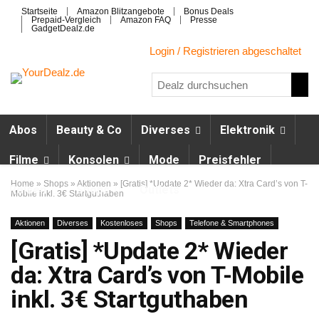
Startseite
Amazon Blitzangebote
Bonus Deals
Prepaid-Vergleich
Amazon FAQ
Presse
GadgetDealz.de
Login / Registrieren abgeschaltet
Abos
Beauty & Co
Diverses
Elektronik
Filme
Konsolen
Mode
Preisfehler
Home
»
Shops
»
Aktionen
»
[Gratis] *Update 2* Wieder da: Xtra Card’s von T-
Reisen
Shops
Outlets
Mobile inkl. 3€ Startguthaben
Aktionen
Diverses
Kostenloses
Shops
Telefone & Smartphones
[Gratis] *Update 2* Wieder
da: Xtra Card’s von T-Mobile
inkl. 3€ Startguthaben