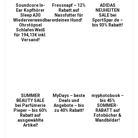
Soundcore In-
Fressnapf – 12%
ADIDAS
Ear Kopfhörer
Rabatt auf
NEUHEITEN
Sleep A30
Nassfutter für
SALE bei
Wiederverwendbarer
deinen Hund!
SportSpar.de –
Ohrstöpsel
bis 93% Rabatt!
Schlafen Weiß
für 194,13€ inkl.
Versand!
SUMMER
MyDays – beste
myphotobook –
BEAUTY SALE
Deals und
bis 45%
bei Parfümerie
Angebote – bis
SOMMER-
Pieper – bis 60%
zu 40% Rabatt!
RABATT auf
Rabatt auf
Fotobücher &
ausgewählte
Wandbilder!
Artikel!