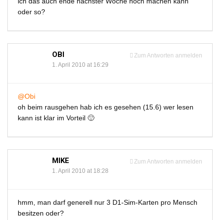
ich das auch ende nächster Woche noch machen kann
oder so?
OBI
Zum Antworten anmelden
1. April 2010 at 16:29
@Obi
oh beim rausgehen hab ich es gesehen (15.6) wer lesen
kann ist klar im Vorteil 🙂
MIKE
Zum Antworten anmelden
1. April 2010 at 18:28
hmm, man darf generell nur 3 D1-Sim-Karten pro Mensch
besitzen oder?