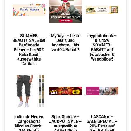
SUMMER
MyDays – beste
myphotobook –
BEAUTY SALE bei
Deals und
bis 45%
Parfümerie
Angebote – bis
SOMMER-
Pieper – bis 60%
zu 40% Rabatt!
RABATT auf
Rabatt auf
Fotobücher &
ausgewählte
Wandbilder!
Artikel!
Indicode Herren
SportSpar.de –
LASCANA –
Cargoshorts
JACKPOT SALE –
SALE SPECIAL –
Nicolas Check-
ausgewählte
20% Extra auf
3/4 Shorts
Artikel für je
SALE Artikel!