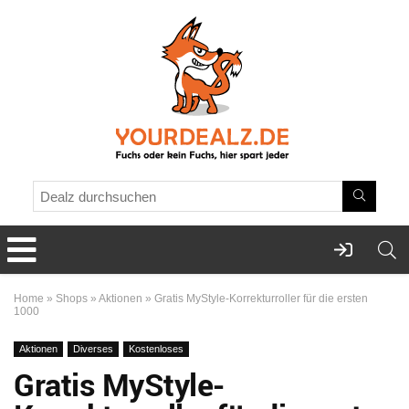
Home
»
Shops
»
Aktionen
»
Gratis MyStyle-Korrekturroller für die ersten
1000
Aktionen
Diverses
Kostenloses
Gratis MyStyle-