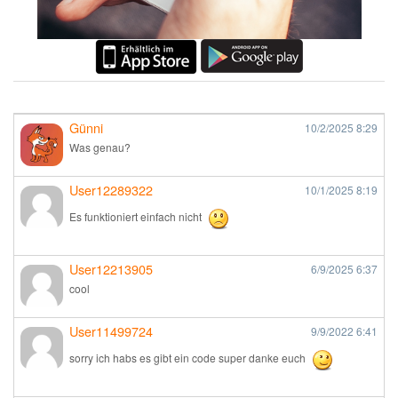
Günni
10/2/2025
8:29
Was genau?
User12289322
10/1/2025
8:19
Es funktioniert einfach nicht
User12213905
6/9/2025
6:37
cool
User11499724
9/9/2022
6:41
sorry ich habs es gibt ein code super danke euch