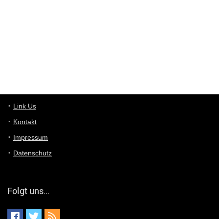
User11448863
7/13/2022
3:39
von welchem Panel sprichst du?
User11448767
7/13/2022
1:15
... das Panel hat eine durchsichtige Folie - muss diese weg??
Günni
7/11/2022
5:43
Du hast eine Mail
Link Us
Kontakt
Günni
7/11/2022
5:40
Impressum
Ich schreib dir mal zurück!
Datenschutz
Günni
7/11/2022
5:40
Jo habs gefunden!
Folgt uns…
ALIENWESEN
7/11/2022
5:40
alternativ Email senden an admin@yourdealz.de ?