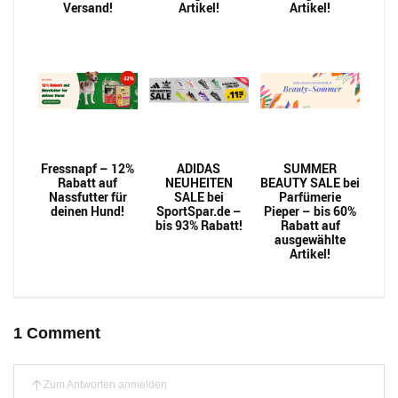
Versand!
Artikel!
Artikel!
Fressnapf – 12%
ADIDAS
SUMMER
Rabatt auf
NEUHEITEN
BEAUTY SALE bei
Nassfutter für
SALE bei
Parfümerie
deinen Hund!
SportSpar.de –
Pieper – bis 60%
bis 93% Rabatt!
Rabatt auf
ausgewählte
Artikel!
1 Comment
Zum Antworten anmelden