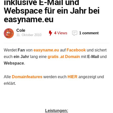
inklusive E-Mail und
Webspace für ein Jahr bei
easyname.eu
Cole
4
Views
1 comment
11. Oktober 2010
Werdet
Fan
von
easyname.eu
auf
Facebook
und sichert
euch
ein Jahr
lang eine
gratis .at Domain
mit
E-Mail
und
Webspace
.
Alle
Domainfeatures
werden euch
HIER
angezeigt und
erklärt.
Leistungen: