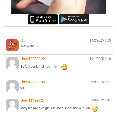
Günni
10/2/2025
8:29
Was genau?
User12289322
10/1/2025
8:19
Es funktioniert einfach nicht
User12213905
6/9/2025
6:37
cool
User11499724
9/9/2022
6:41
sorry ich habs es gibt ein code super danke euch