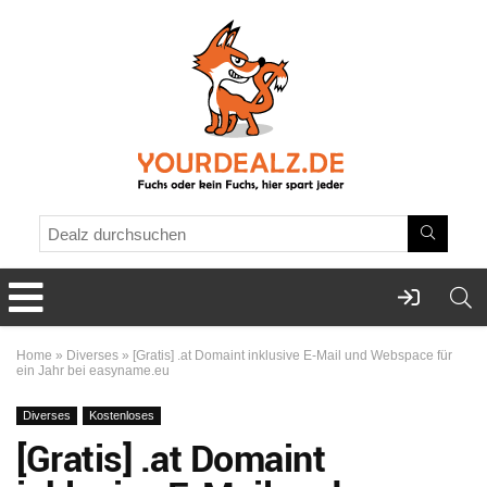
Home
»
Diverses
»
[Gratis] .at Domaint inklusive E-Mail und Webspace für
ein Jahr bei easyname.eu
Diverses
Kostenloses
[Gratis] .at Domaint