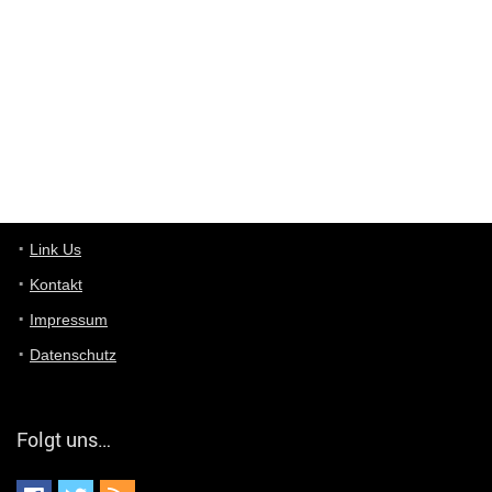
ist das was du suchst schon 2 Jahre her.
User11448863
7/13/2022
3:39
von welchem Panel sprichst du?
User11448767
7/13/2022
1:15
... das Panel hat eine durchsichtige Folie - muss diese weg??
Günni
7/11/2022
5:43
Du hast eine Mail
Link Us
Kontakt
Günni
7/11/2022
5:40
Impressum
Ich schreib dir mal zurück!
Datenschutz
Günni
7/11/2022
5:40
Jo habs gefunden!
Folgt uns…
ALIENWESEN
7/11/2022
5:40
alternativ Email senden an admin@yourdealz.de ?