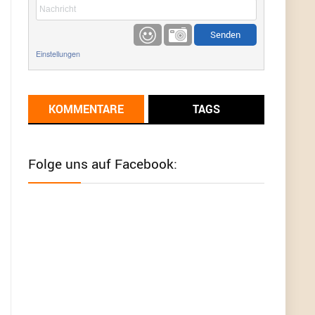
etwas
Günni
9/1/2022
6:17
Einstellungen
Ich glaube du hast den Sinn eines
Schnäppchenblogs noch immer nicht
verstanden?
KOMMENTARE
TAGS
Günni
9/1/2022
6:16
Dann schau mal bitte auf das Datum
Die
meisten Deals sind Tagespreise!
Folge uns auf Facebook:
User11493041
8/31/2022
7:10
Wird hier für 98,99 angeboten, bei Klick auf "Zum
Deal" sind es dann 140 Euro, das ist doch
Betrug am Kunden
Günni
7/30/2022
5:32
Wieso beschiss? Wir sind ein Schnäppchenblog
der "nur" auf Deals hinweist, wir selbst verkaufen
das Produkt nicht. Zudem ist das was du suchst
schon 2 Jahre her.