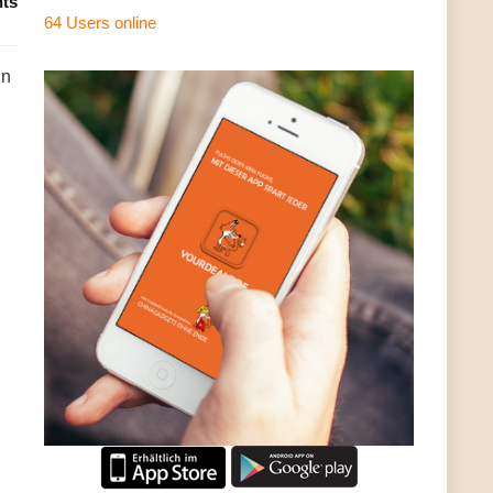
ts
64 Users
online
in