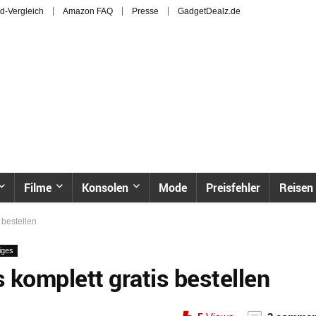
d-Vergleich
Amazon FAQ
Presse
GadgetDealz.de
Filme
Konsolen
Mode
Preisfehler
Reisen
 bestellen
iges
s komplett gratis bestellen