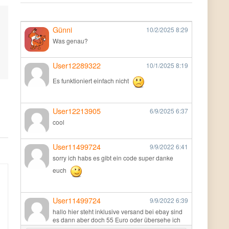
Günni
10/2/2025
8:29
Was genau?
User12289322
10/1/2025
8:19
Es funktioniert einfach nicht
User12213905
6/9/2025
6:37
cool
User11499724
9/9/2022
6:41
sorry ich habs es gibt ein code super danke
euch
User11499724
9/9/2022
6:39
hallo hier steht inklusive versand bei ebay sind
es dann aber doch 55 Euro oder übersehe ich