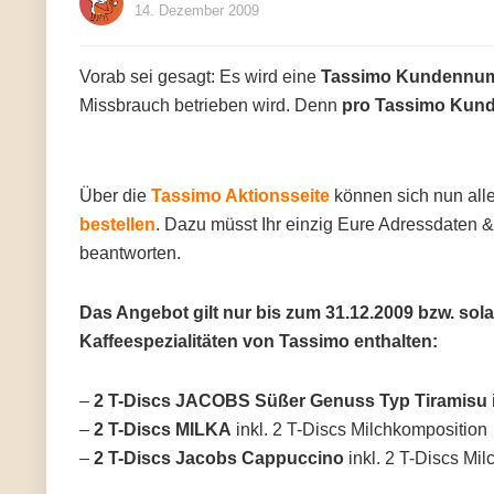
14. Dezember 2009
Vorab sei gesagt: Es wird eine
Tassimo Kundennum
Missbrauch betrieben wird. Denn
pro Tassimo Kund
Über die
Tassimo Aktionsseite
können sich nun al
bestellen
. Dazu müsst Ihr einzig Eure Adressdaten
beantworten.
Das Angebot gilt nur bis zum 31.12.2009 bzw. sola
Kaffeespezialitäten von Tassimo enthalten:
–
2 T-Discs JACOBS Süßer Genuss Typ Tiramisu
–
2 T-Discs MILKA
inkl. 2 T-Discs Milchkomposition
–
2 T-Discs Jacobs Cappuccino
inkl. 2 T-Discs Mi