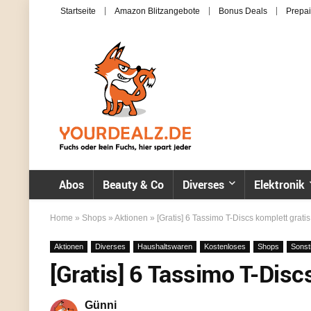
Startseite
Amazon Blitzangebote
Bonus Deals
Prepai
Abos
Beauty & Co
Diverses
Elektronik
Home
»
Shops
»
Aktionen
»
[Gratis] 6 Tassimo T-Discs komplett gratis
Aktionen
Diverses
Haushaltswaren
Kostenloses
Shops
Sonst
[Gratis] 6 Tassimo T-Disc
Günni