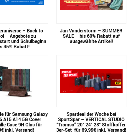
runiverse – Back to
Jan Vanderstorm – SUMMER
ol – Angebote zu
SALE – bis 60% Rabatt auf
start und Schulbeginn
ausgewählte Artikel!
is 45% Rabatt!
le für Samsung Galaxy
Spardeal der Woche bei
6 A15 A14 5G Cover
SportSpar – VERTICAL STUDIO
lle Case 9H Glas für
“Tromso” 20″ 24″ 28″ Stoffkoffer
9€ inkl. Versand!
3er-Set für 69,99€ inkl. Versand!