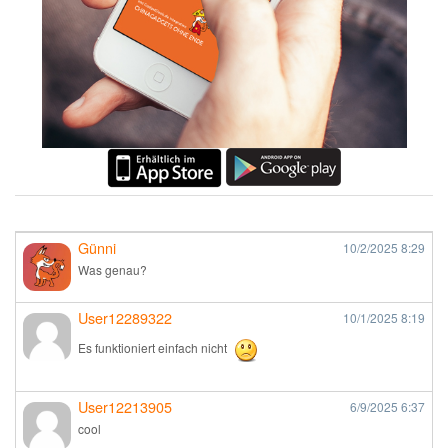
Günni
10/2/2025
8:29
Was genau?
User12289322
10/1/2025
8:19
Es funktioniert einfach nicht
User12213905
6/9/2025
6:37
cool