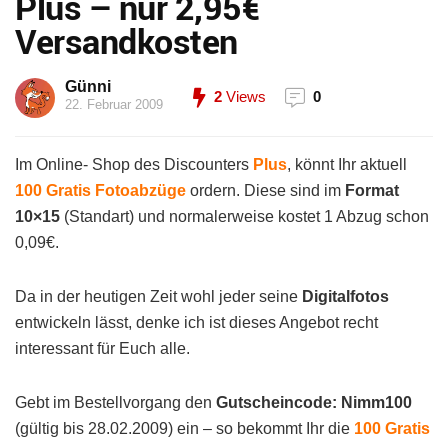
Plus – nur 2,95€
Versandkosten
Günni
2
Views
0
22. Februar 2009
Im Online- Shop des Discounters
Plus
, könnt Ihr aktuell
100 Gratis Fotoabzüge
ordern. Diese sind im
Format
10×15
(Standart) und normalerweise kostet 1 Abzug schon
0,09€.
Da in der heutigen Zeit wohl jeder seine
Digitalfotos
entwickeln lässt, denke ich ist dieses Angebot recht
interessant für Euch alle.
Gebt im Bestellvorgang den
Gutscheincode: Nimm100
(gültig bis 28.02.2009) ein – so bekommt Ihr die
100 Gratis