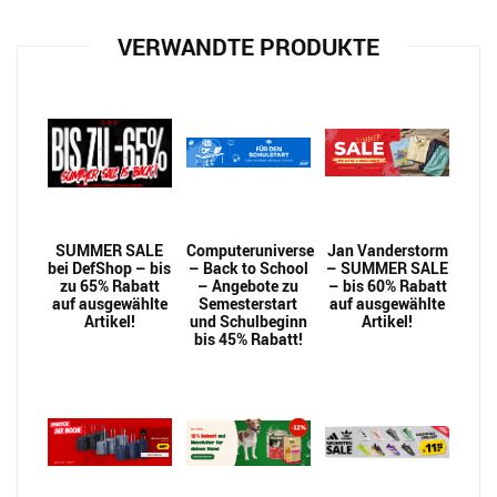
VERWANDTE PRODUKTE
SUMMER SALE
Computeruniverse
Jan Vanderstorm
bei DefShop – bis
– Back to School
– SUMMER SALE
zu 65% Rabatt
– Angebote zu
– bis 60% Rabatt
auf ausgewählte
Semesterstart
auf ausgewählte
Artikel!
und Schulbeginn
Artikel!
bis 45% Rabatt!