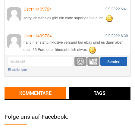
User11499724
9/9/2022
6:41
sorry ich habs es gibt ein code super danke euch
User11499724
9/9/2022
6:39
hallo hier steht inklusive versand bei ebay sind es dann aber
doch 55 Euro oder übersehe ich etwas
Günni
9/1/2022
6:17
Einstellungen
Ich glaube du hast den Sinn eines Schnäppchenblogs noch
immer nicht verstanden?
Günni
KOMMENTARE
TAGS
9/1/2022
6:16
Dann schau mal bitte auf das Datum
Die meisten Deals
sind Tagespreise!
Folge uns auf Facebook:
User11493041
8/31/2022
7:10
Wird hier für 98,99 angeboten, bei Klick auf "Zum Deal" sind es