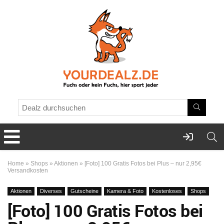
Home
»
Shops
»
Aktionen
»
[Foto] 100 Gratis Fotos bei Plus – nur 2,95€
Versandkosten
Aktionen
Diverses
Gutscheine
Kamera & Foto
Kostenloses
Shops
[Foto] 100 Gratis Fotos bei