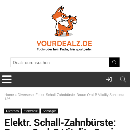
Home
»
Diverses
»
Elektr. Schall-Zahnbürste: Braun Oral-B Vitality Sonic nur
13€
Diverses
Elektronik
Sonstiges
Elektr. Schall-Zahnbürste: