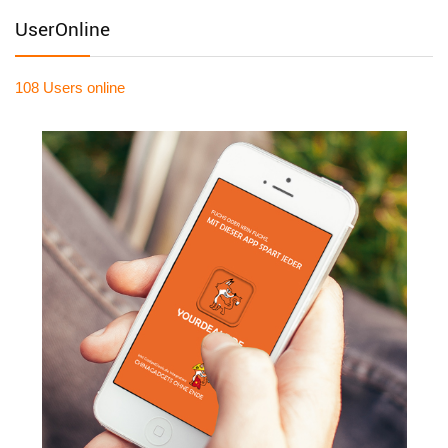
UserOnline
108 Users
online