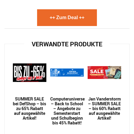
++ Zum Deal ++
VERWANDTE PRODUKTE
SUMMER SALE
Computeruniverse
Jan Vanderstorm
bei DefShop – bis
– Back to School
– SUMMER SALE
zu 65% Rabatt
– Angebote zu
– bis 60% Rabatt
auf ausgewählte
Semesterstart
auf ausgewählte
Artikel!
und Schulbeginn
Artikel!
bis 45% Rabatt!