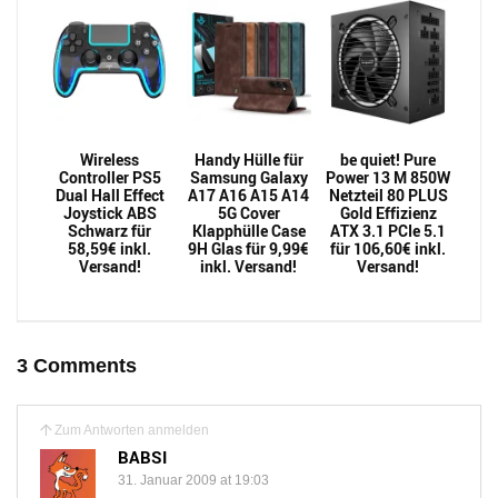
Wireless
Handy Hülle für
be quiet! Pure
Controller PS5
Samsung Galaxy
Power 13 M 850W
Dual Hall Effect
A17 A16 A15 A14
Netzteil 80 PLUS
Joystick ABS
5G Cover
Gold Effizienz
Schwarz für
Klapphülle Case
ATX 3.1 PCIe 5.1
58,59€ inkl.
9H Glas für 9,99€
für 106,60€ inkl.
Versand!
inkl. Versand!
Versand!
3 Comments
Zum Antworten anmelden
BABSI
31. Januar 2009 at 19:03