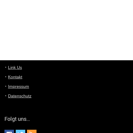
ist das was du suchst schon 2 Jahre her.
User11448863
7/13/2022
3:39
von welchem Panel sprichst du?
User11448767
7/13/2022
1:15
... das Panel hat eine durchsichtige Folie - muss diese weg??
Günni
7/11/2022
5:43
Du hast eine Mail
Link Us
Kontakt
Günni
7/11/2022
5:40
Impressum
Ich schreib dir mal zurück!
Datenschutz
Günni
7/11/2022
5:40
Jo habs gefunden!
Folgt uns…
ALIENWESEN
7/11/2022
5:40
alternativ Email senden an admin@yourdealz.de ?