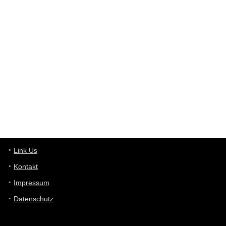
Günni
7/30/2022
5:32
Wieso beschiss? Wir sind ein Schnäppchenblog der "nur" auf
Deals hinweist, wir selbst verkaufen das Produkt nicht. Zudem
ist das was du suchst schon 2 Jahre her.
User11448863
7/13/2022
3:39
von welchem Panel sprichst du?
User11448767
7/13/2022
1:15
... das Panel hat eine durchsichtige Folie - muss diese weg??
Günni
7/11/2022
5:43
Du hast eine Mail
Link Us
Kontakt
Günni
7/11/2022
5:40
Impressum
Ich schreib dir mal zurück!
Datenschutz
Günni
7/11/2022
5:40