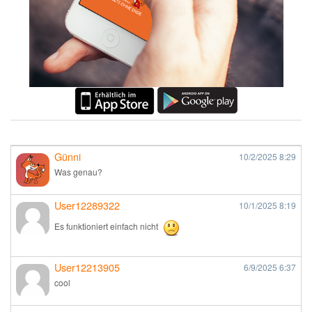
Günni
10/2/2025
8:29
Was genau?
User12289322
10/1/2025
8:19
Es funktioniert einfach nicht
User12213905
6/9/2025
6:37
cool