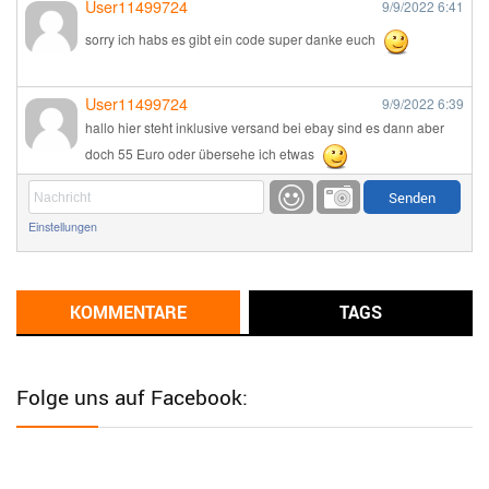
User11499724
9/9/2022
6:41
sorry ich habs es gibt ein code super danke euch
User11499724
9/9/2022
6:39
hallo hier steht inklusive versand bei ebay sind es dann aber
doch 55 Euro oder übersehe ich etwas
Günni
9/1/2022
6:17
Einstellungen
Ich glaube du hast den Sinn eines Schnäppchenblogs noch
immer nicht verstanden?
Günni
KOMMENTARE
TAGS
9/1/2022
6:16
Dann schau mal bitte auf das Datum
Die meisten Deals
sind Tagespreise!
Folge uns auf Facebook:
User11493041
8/31/2022
7:10
Wird hier für 98,99 angeboten, bei Klick auf "Zum Deal" sind es
dann 140 Euro, das ist doch Betrug am Kunden