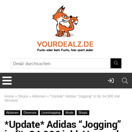
Home
»
Shops
»
Aktionen
»
*Update* Adidas “Jogging” in für 34,90€ inkl.
Versand
Aktionen
Diverses
Liveshopping
Mode
Shops
*Update* Adidas “Jogging”