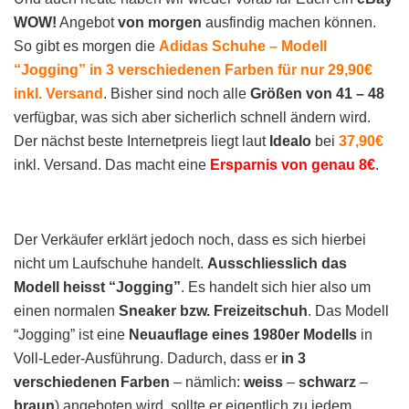
WOW!
Angebot
von morgen
ausfindig machen können.
So gibt es morgen die
Adidas Schuhe – Modell
“Jogging” in 3 verschiedenen Farben für nur 29,90€
inkl. Versand
. Bisher sind noch alle
Größen von 41 – 48
verfügbar, was sich aber sicherlich schnell ändern wird.
Der nächst beste Internetpreis liegt laut
Idealo
bei
37,90€
inkl. Versand. Das macht eine
Ersparnis von genau 8€
.
Der Verkäufer erklärt jedoch noch, dass es sich hierbei
nicht um Laufschuhe handelt.
Ausschliesslich das
Modell heisst “Jogging”
. Es handelt sich hier also um
einen normalen
Sneaker bzw. Freizeitschuh
. Das Modell
“Jogging” ist eine
Neuauflage eines 1980er Modells
in
Voll-Leder-Ausführung. Dadurch, dass er
in 3
verschiedenen Farben
– nämlich:
weiss
–
schwarz
–
braun
) angeboten wird, sollte er eigentlich zu jedem